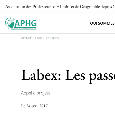
A
ssociation des
P
rofesseurs d'
H
istoire et de
G
éographie
depuis 
QUI SOMMES
Accueil
Labex: Les pass...
Labex: Les pass
Appel à projets
Le 24 avril 2017