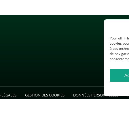
Pour offrir 
cookies pour
à ces techn
de navigatio
consentement
Ac
 LÉGALES
GESTION DES COOKIES
DONNÉES PERSONNELLES
26 — Association des Professeurs d’Histoire et de Géographie — Tous droits