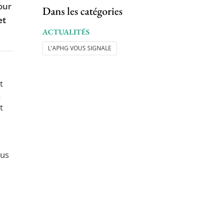
our
Dans les catégories
et
ACTUALITÉS
L'APHG VOUS SIGNALE
t
s
t
ous