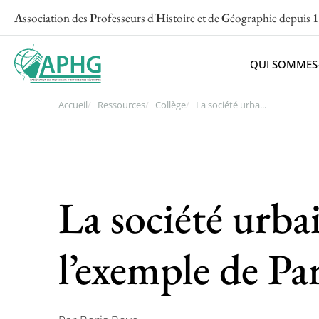
A
ssociation des
P
rofesseurs d'
H
istoire et de
G
éographie
depuis 
QUI SOMMES
Accueil
Ressources
Collège
La société urba...
La société urb
l’exemple de Par