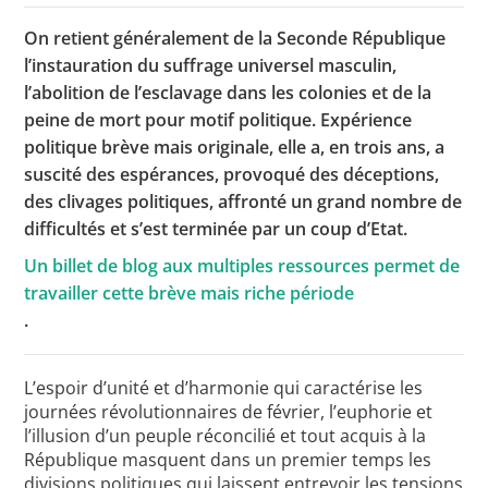
On retient généralement de la Seconde République
l’instauration du suffrage universel masculin,
Toutes les actualités
l’abolition de l’esclavage dans les colonies et de la
peine de mort pour motif politique. Expérience
Les rendez-vous de l’APHG
politique brève mais originale, elle a, en trois ans, a
Concours de recrutement
suscité des espérances, provoqué des déceptions,
des clivages politiques, affronté un grand nombre de
Concours scolaires
difficultés et s’est terminée par un coup d’Etat.
Conférences, tables rondes
Un billet de blog aux multiples ressources permet de
travailler cette brève mais riche période
Critique d’ouvrages publiés
.
Culture
L’espoir d’unité et d’harmonie qui caractérise les
journées révolutionnaires de février, l’euphorie et
l’illusion d’un peuple réconcilié et tout acquis à la
République masquent dans un premier temps les
divisions politiques qui laissent entrevoir les tensions