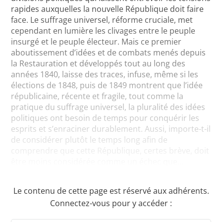
rapides auxquelles la nouvelle République doit faire
face. Le suffrage universel, réforme cruciale, met
cependant en lumière les clivages entre le peuple
insurgé et le peuple électeur. Mais ce premier
aboutissement d’idées et de combats menés depuis
la Restauration et développés tout au long des
années 1840, laisse des traces, infuse, même si les
élections de 1848, puis de 1849 montrent que l’idée
républicaine, récente et fragile, tout comme la
pratique du suffrage universel, la pluralité des idées
politiques ont besoin de temps pour conquérir les
esprits et s’enraciner durablement. Aussi, importe-t-il
de considérer plutôt le temps long afin de
comprendre que cette République, certes brève, doit
être moins considérée comme un échec que...
Le contenu de cette page est réservé aux adhérents.
Connectez-vous pour y accéder :