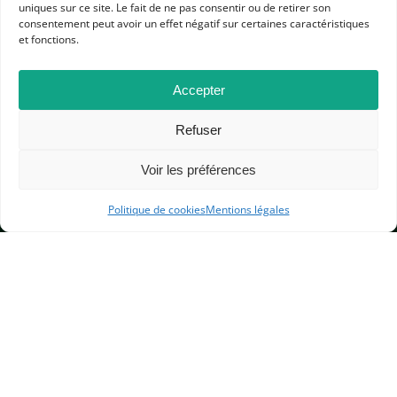
uniques sur ce site. Le fait de ne pas consentir ou de retirer son
consentement peut avoir un effet négatif sur certaines caractéristiques
et fonctions.
APHG
Accepter
Association des professeurs d'histoire et géographie
Refuser
+ 33 0(1) 42 33 62 37
BP 6541 – 75065 Paris Cedex 02
Voir les préférences
Politique de cookies
Mentions légales
CONTACTEZ-NOUS
MENTIONS LÉGALES
GESTION DES COOKIES
DONNÉES PERSONNELLES
PLAN DU SITE
© 2000-2026 — Association des Professeurs d’Histoire et de