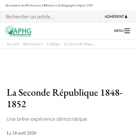
A
ssociation des
P
rofesseurs d'
H
istoire et de
G
éographie
depuis 1910
ADHÉRENT
MENU
Accueil
Ressources
Collège
La Seconde Répu...
L’association
Les régionales
Les ateliers nationaux
La Seconde République 1848-
Communiqués et motions
1852
Lettre d’information de l’APHG
Une brève expérience démocratique
L’APHG dans la presse
Le 18 avril 2020