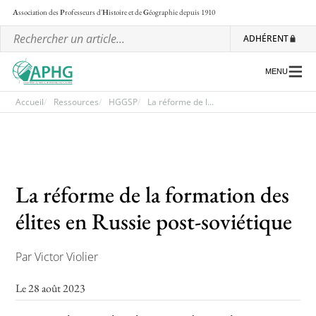
A
ssociation des
P
rofesseurs d'
H
istoire et de
G
éographie
depuis 1910
ADHÉRENT
MENU
Accueil
Ressources
HGGSP
La réforme de l...
L’association
Les régionales
La réforme de la formation des
Les ateliers nationaux
élites en Russie post-soviétique
Communiqués et motions
Lettre d’information de l’APHG
Par Victor Violier
L’APHG dans la presse
Le 28 août 2023