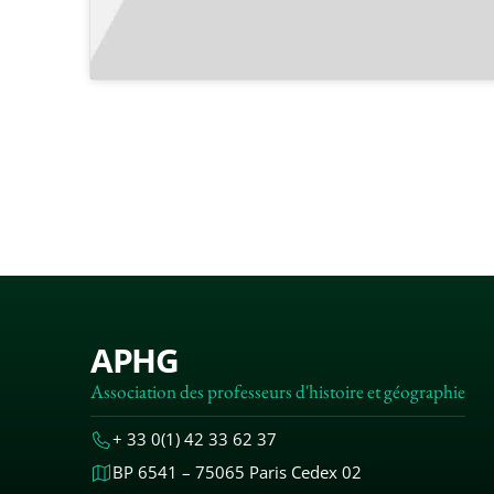
APHG
Association des professeurs d'histoire et géographie
+ 33 0(1) 42 33 62 37
BP 6541 – 75065 Paris Cedex 02