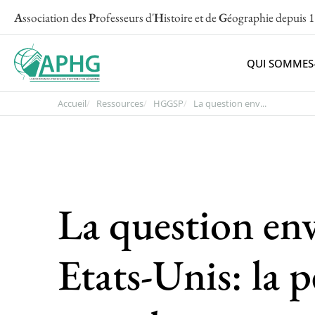
A
ssociation des
P
rofesseurs d'
H
istoire et de
G
éographie
depuis 
QUI SOMMES
Accueil
Ressources
HGGSP
La question env...
La question en
Etats-Unis: la p