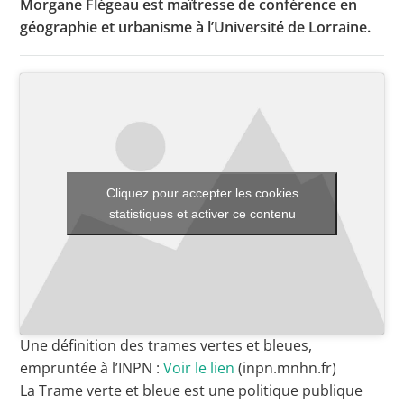
Morgane Flégeau est maîtresse de conférence en
géographie et urbanisme à l’Université de Lorraine.
Toutes les actualités
Les rendez-vous de l’APHG
Concours de recrutement
Concours scolaires
Cliquez pour accepter les cookies
Conférences, tables rondes
statistiques et activer ce contenu
Critique d’ouvrages publiés
Culture
Une définition des trames vertes et bleues,
empruntée à l’INPN :
Voir le lien
(inpn.mnhn.fr)
La Trame verte et bleue est une politique publique