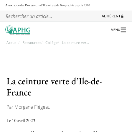
A
ssociation des
P
rofesseurs d'
H
istoire et de
G
éographie
depuis 1910
ADHÉRENT
MENU
Accueil
Ressources
Collège
La ceinture ver...
L’association
Les régionales
La ceinture verte d’Ile-de-
Les ateliers nationaux
France
Communiqués et motions
Lettre d’information de l’APHG
Par Morgane Flégeau
L’APHG dans la presse
Le 10 avril 2023