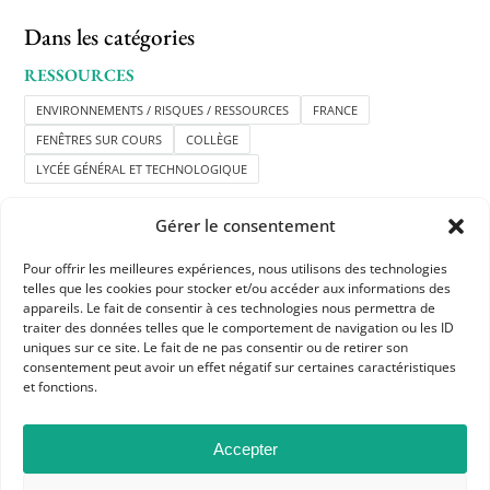
Dans les catégories
RESSOURCES
ENVIRONNEMENTS / RISQUES / RESSOURCES
FRANCE
FENÊTRES SUR COURS
COLLÈGE
LYCÉE GÉNÉRAL ET TECHNOLOGIQUE
Gérer le consentement
Pour offrir les meilleures expériences, nous utilisons des technologies
telles que les cookies pour stocker et/ou accéder aux informations des
appareils. Le fait de consentir à ces technologies nous permettra de
traiter des données telles que le comportement de navigation ou les ID
uniques sur ce site. Le fait de ne pas consentir ou de retirer son
APHG
consentement peut avoir un effet négatif sur certaines caractéristiques
et fonctions.
Association des professeurs d'histoire et géographie
+ 33 0(1) 42 33 62 37
Accepter
BP 6541 – 75065 Paris Cedex 02