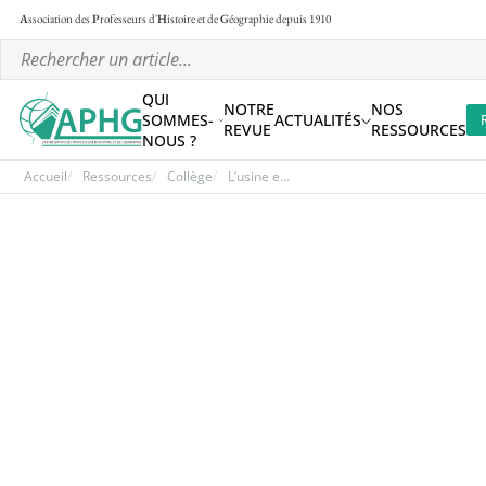
A
ssociation des
P
rofesseurs d'
H
istoire et de
G
éographie
depuis 1910
QUI
NOTRE
NOS
SOMMES-
ACTUALITÉS
REVUE
RESSOURCES
NOUS ?
Accueil
Ressources
Collège
L’usine e...