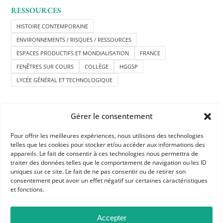
RESSOURCES
HISTOIRE CONTEMPORAINE
ENVIRONNEMENTS / RISQUES / RESSOURCES
ESPACES PRODUCTIFS ET MONDIALISATION
FRANCE
FENÊTRES SUR COURS
COLLÈGE
HGGSP
LYCÉE GÉNÉRAL ET TECHNOLOGIQUE
Gérer le consentement
Pour offrir les meilleures expériences, nous utilisons des technologies
telles que les cookies pour stocker et/ou accéder aux informations des
APHG
appareils. Le fait de consentir à ces technologies nous permettra de
traiter des données telles que le comportement de navigation ou les ID
Association des professeurs d'histoire et géographie
uniques sur ce site. Le fait de ne pas consentir ou de retirer son
consentement peut avoir un effet négatif sur certaines caractéristiques
et fonctions.
+ 33 0(1) 42 33 62 37
BP 6541 – 75065 Paris Cedex 02
Accepter