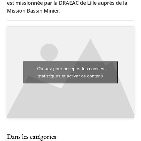
est missionnée par la DRAEAC de Lille auprès de la
Mission Bassin Minier.
Toutes les actualités
Les rendez-vous de l’APHG
Concours de recrutement
Concours scolaires
Cliquez pour accepter les cookies
Conférences, tables rondes
statistiques et activer ce contenu
Critique d’ouvrages publiés
Culture
Dans les catégories