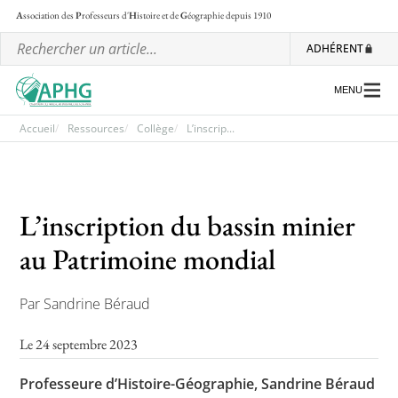
A
ssociation des
P
rofesseurs d'
H
istoire et de
G
éographie
depuis 1910
ADHÉRENT
MENU
Accueil
Ressources
Collège
L’inscrip...
L’association
L’inscription du bassin minier
Les régionales
au Patrimoine mondial
Les ateliers nationaux
Communiqués et motions
Par Sandrine Béraud
Lettre d’information de l’APHG
Le 24 septembre 2023
L’APHG dans la presse
Professeure d’Histoire-Géographie, Sandrine Béraud