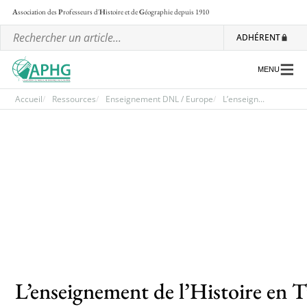
A
ssociation des
P
rofesseurs d'
H
istoire et de
G
éographie
depuis 1910
ADHÉRENT
MENU
Accueil
Ressources
Enseignement DNL / Europe
L’enseign...
L’association
Les régionales
Les ateliers nationaux
Communiqués et motions
Lettre d’information de l’APHG
L’APHG dans la presse
L’enseignement de l’Histoire en Tu