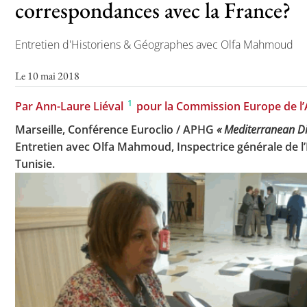
correspondances avec la France?
Entretien d'Historiens & Géographes avec Olfa Mahmoud
Toutes les actualités
Le 10 mai 2018
Les rendez-vous de l’APHG
1
Par Ann-Laure Liéval
pour la Commission Europe de l
Concours de recrutement
Marseille, Conférence Euroclio / APHG
« Mediterranean D
Concours scolaires
Entretien avec Olfa Mahmoud, Inspectrice générale de l
Conférences, tables rondes
Tunisie.
Critique d’ouvrages publiés
Culture