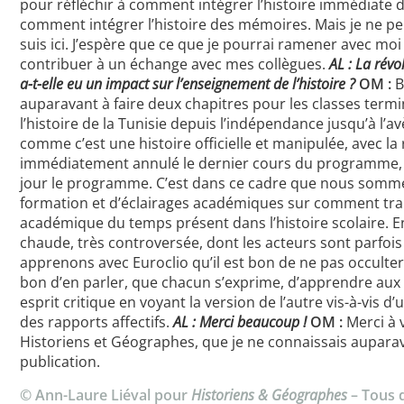
pour réfléchir à comment intégrer l’histoire immédiate
comment intégrer l’histoire des mémoires. Mais je ne peu
suis ici. J’espère que ce que je pourrai ramener avec mo
contribuer à un échange avec mes collègues.
AL : La révo
a-t-elle eu un impact sur l’enseignement de l’histoire ?
OM :
B
auparavant à faire deux chapitres pour les classes termi
l’histoire de la Tunisie depuis l’indépendance jusqu’à l’
comme c’est une histoire officielle et manipulée, avec l
immédiatement annulé le dernier cours du programme, 
jour le programme. C’est dans ce cadre que nous somme
formation et d’éclairages académiques sur comment tran
académique du temps présent dans l’histoire scolaire. En 
chaude, très controversée, dont les acteurs sont parfois 
apprenons avec Euroclio qu’il est bon de ne pas occulter c
bon d’en parler, que chacun s’exprime, d’apprendre aux
esprit critique en voyant la version de l’autre vis-à-vis d’
des rapports affectifs.
AL : Merci beaucoup !
OM :
Merci à v
Historiens et Géographes, que je ne connaissais auparav
publication.
© Ann-Laure Liéval pour
Historiens & Géographes
– Tous d