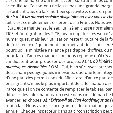
c’est une démarche qui met l’accent surtout sur les con
scientifique. Ce contenu ne laisse pas une grande marg
l’esprit critique, ou la « multiperspectivité », dont on p
AL : Y a-t-il un manuel scolaire obligatoire ou avez-vous le c
fait, c’est complètement différent de la France. Nous av
l’État, et ce manuel est le seul utilisé en classe normale
TICE et l’intégration des TICE, beaucoup de sites web d
numériques, mais leur utilisation reste tributaire de la 
de l’existence d’équipements permettant de les utiliser.
pourquoi le ministère ne lance pas d’appel d’offres, ou 
pour faire d’autres manuels, on nous réplique qu’il n’y a
candidatent pour proposer des projets.
AL : D’où l’intérê
numériques disponibles ?
OM :
Oui, bien sûr. Avec Intern
de scenarii pédagogiques innovants, quoique leur intég
d’une part des permissions du Ministère, d’autre part de
enseignants, mais le plus important de la formation des
Parce que si on se contente de remplacer le tableau par
diffuser des informations, on reste dans une démarche t
avancer les choses.
AL : Existe-t-il un Plan Académique de 
tout à fait. Nous avons le programme de formation qui vi
annuel. Chaque inspecteur dans sa circonscription peu