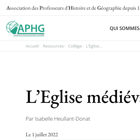
A
ssociation des
P
rofesseurs d'
H
istoire et de
G
éographie
depuis 
QUI SOMMES
Accueil
Ressources
Collège
L’Eglise...
L’Eglise médiév
Par Isabelle Heullant-Donat
Le 1 juillet 2022