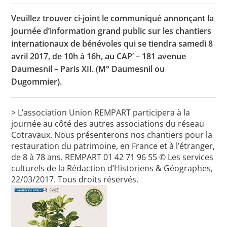
Veuillez trouver ci-joint le communiqué annonçant la
journée d’information grand public sur les chantiers
Toutes les actualités
internationaux de bénévoles qui se tiendra samedi 8
avril 2017, de 10h à 16h, au CAP’ – 181 avenue
Les rendez-vous de l’APHG
Daumesnil – Paris XII. (M° Daumesnil ou
Concours de recrutement
Dugommier).
Concours scolaires
> L’association Union REMPART participera à la
Conférences, tables rondes
journée au côté des autres associations du réseau
Cotravaux. Nous présenterons nos chantiers pour la
Critique d’ouvrages publiés
restauration du patrimoine, en France et à l’étranger,
Culture
de 8 à 78 ans. REMPART 01 42 71 96 55 © Les services
culturels de la Rédaction d’Historiens & Géographes,
22/03/2017. Tous droits réservés.