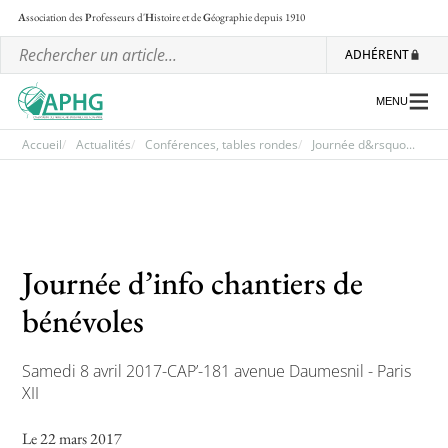
A
ssociation des
P
rofesseurs d'
H
istoire et de
G
éographie
depuis 1910
ADHÉRENT
MENU
Accueil
Actualités
Conférences, tables rondes
Journée d&rsquo...
L’association
Les régionales
Journée d’info chantiers de
Les ateliers nationaux
bénévoles
Communiqués et motions
Lettre d’information de l’APHG
Samedi 8 avril 2017-CAP’-181 avenue Daumesnil - Paris
XII
L’APHG dans la presse
Le 22 mars 2017