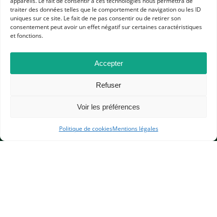
appareils. Le fait de consentir à ces technologies nous permettra de
ACTUALITÉS
traiter des données telles que le comportement de navigation ou les ID
uniques sur ce site. Le fait de ne pas consentir ou de retirer son
CONFÉRENCES, TABLES RONDES
L'APHG VOUS SIGNALE
consentement peut avoir un effet négatif sur certaines caractéristiques
et fonctions.
Accepter
Refuser
Voir les préférences
APHG
Association des professeurs d'histoire et géographie
Politique de cookies
Mentions légales
+ 33 0(1) 42 33 62 37
BP 6541 – 75065 Paris Cedex 02
CONTACTEZ-NOUS