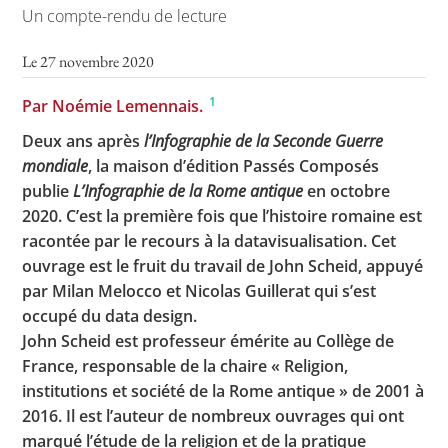
Un compte-rendu de lecture
Le 27 novembre 2020
Toutes les actualités
1
Par Noémie Lemennais.
Les rendez-vous de l’APHG
Deux ans après
l’Infographie de la Seconde Guerre
Concours de recrutement
mondiale
, la maison d’édition Passés Composés
publie
L’Infographie de la Rome antique
en octobre
Concours scolaires
2020. C’est la première fois que l’histoire romaine est
Conférences, tables rondes
racontée par le recours à la datavisualisation. Cet
ouvrage est le fruit du travail de John Scheid, appuyé
Critique d’ouvrages publiés
par Milan Melocco et Nicolas Guillerat qui s’est
Culture
occupé du data design.
John Scheid est professeur émérite au Collège de
France, responsable de la chaire « Religion,
institutions et société de la Rome antique » de 2001 à
2016. Il est l’auteur de nombreux ouvrages qui ont
marqué l’étude de la religion et de la pratique