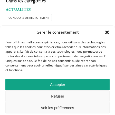
Dans les catégories
ACTUALITÉS
CONCOURS DE RECRUTEMENT
RESSOURCES
Gérer le consentement
RESSOURCES APHG POUR LES ADHÉRENTS
COLLÈGE
Pour offrir les meilleures expériences, nous utilisons des technologies
telles que les cookies pour stocker et/ou accéder aux informations des
appareils. Le fait de consentir à ces technologies nous permettra de
traiter des données telles que le comportement de navigation ou les ID
uniques sur ce site. Le fait de ne pas consentir ou de retirer son
consentement peut avoir un effet négatif sur certaines caractéristiques
et fonctions.
Accepter
APHG
Refuser
Association des professeurs d'histoire et géographie
Voir les préférences
+ 33 0(1) 42 33 62 37