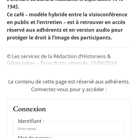
1945
.
Ce café – modèle hybride entre la visioconférence
en public et l’entretien – est à retrouver en accès
Toutes les actualités
réservé aux adhérents et en version audio pour
Les rendez-vous de l’APHG
protéger le droit à l’image des participants.
Concours de recrutement
© Les services de la Rédaction d’Historiens &
Concours scolaires
Géographes – Tous droits réservés. 15/04/2024
Conférences, tables rondes
Le contenu de cette page est réservé aux adhérents.
Critique d’ouvrages publiés
Connectez-vous pour y accéder :
Culture
Connexion
Identifiant :
Mot de passe :