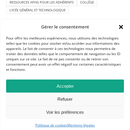
RESSOURCES APHG POUR LES ADHÉRENTS
COLLÈGE
LYCÉE GÉNÉRAL ET TECHNOLOGIQUE
Gérer le consentement
Pour offrir les meilleures expériences, nous utilisons des technologies
telles que les cookies pour stocker et/ou accéder aux informations des
appareils. Le fait de consentir à ces technologies nous permettra de
traiter des données telles que le comportement de navigation ou les ID
APHG
uniques sur ce site. Le fait de ne pas consentir ou de retirer son
consentement peut avoir un effet négatif sur certaines caractéristiques
Association des professeurs d'histoire et géographie
et fonctions.
+ 33 0(1) 42 33 62 37
Accepter
BP 6541 – 75065 Paris Cedex 02
Refuser
CONTACTEZ-NOUS
Voir les préférences
Politique de cookies
Mentions légales
MENTIONS LÉGALES