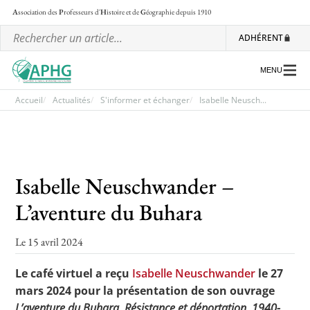
A
ssociation des
P
rofesseurs d'
H
istoire et de
G
éographie
depuis 1910
ADHÉRENT
MENU
Accueil
Actualités
S'informer et échanger
Isabelle Neusch...
L’association
Les régionales
Isabelle Neuschwander –
Les ateliers nationaux
L’aventure du Buhara
Communiqués et motions
Le 15 avril 2024
Lettre d’information de l’APHG
Le café virtuel a reçu
Isabelle Neuschwander
le 27
L’APHG dans la presse
mars 2024 pour la présentation de son ouvrage
L’aventure du Buhara. Résistance et déportation. 1940-