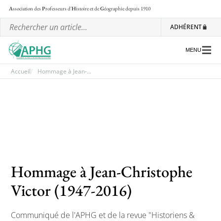
A
ssociation des
P
rofesseurs d'
H
istoire et de
G
éographie
depuis 1910
ADHÉRENT
MENU
Accueil
Hommage à Jean-...
L’association
Les régionales
Les ateliers nationaux
Communiqués et motions
Hommage à Jean-Christophe
Lettre d’information de l’APHG
Victor (1947-2016)
L’APHG dans la presse
Communiqué de l'APHG et de la revue "Historiens &