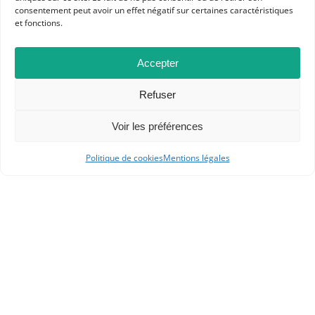
consentement peut avoir un effet négatif sur certaines caractéristiques
et fonctions.
Dans les catégories
ACTUALITÉS
Accepter
COMMUNIQUÉS ET MOTIONS
Refuser
Voir les préférences
Politique de cookies
Mentions légales
APHG
Association des professeurs d'histoire et géographie
+ 33 0(1) 42 33 62 37