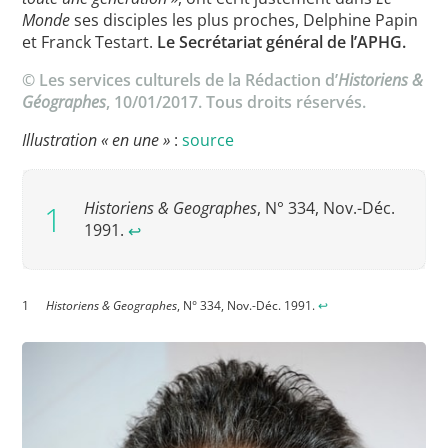
Monde
ses disciples les plus proches, Delphine Papin
et Franck Testart.
Le Secrétariat général de l’APHG.
© Les services culturels de la Rédaction d’
Historiens &
Géographes
, 10/01/2017. Tous droits réservés.
Illustration « en une »
:
source
Historiens & Geographes
, N° 334, Nov.-Déc.
1991.
↩︎
Historiens & Geographes
, N° 334, Nov.-Déc. 1991.
↩︎