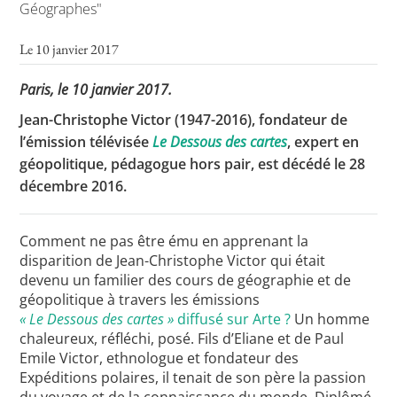
Géographes"
Le 10 janvier 2017
Toutes les actualités
Paris, le 10 janvier 2017.
Les rendez-vous de l’APHG
Jean-Christophe Victor (1947-2016), fondateur de
Concours de recrutement
l’émission télévisée
Le Dessous des cartes
, expert en
géopolitique, pédagogue hors pair, est décédé le 28
Concours scolaires
décembre 2016.
Conférences, tables rondes
Critique d’ouvrages publiés
Comment ne pas être ému en apprenant la
disparition de Jean-Christophe Victor qui était
Culture
devenu un familier des cours de géographie et de
géopolitique à travers les émissions
« Le Dessous des cartes »
diffusé sur Arte ?
Un homme
chaleureux, réfléchi, posé. Fils d’Eliane et de Paul
Emile Victor, ethnologue et fondateur des
Expéditions polaires, il tenait de son père la passion
du voyage et de la connaissance du monde. Diplômé