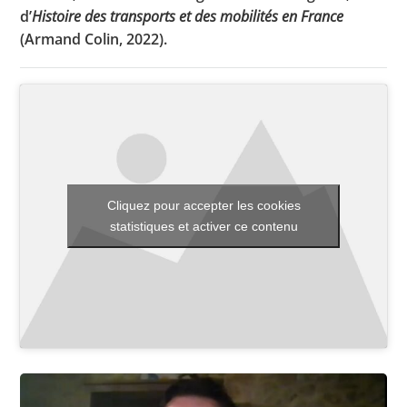
d’
Histoire des transports et des mobilités en France
(Armand Colin, 2022).
Toutes les actualités
Les rendez-vous de l’APHG
Concours de recrutement
Concours scolaires
Cliquez pour accepter les cookies
Conférences, tables rondes
statistiques et activer ce contenu
Critique d’ouvrages publiés
Culture