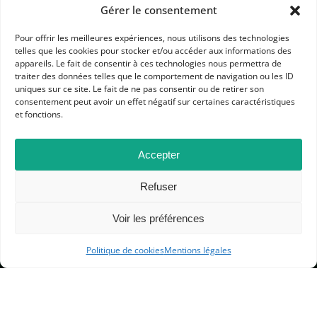
Gérer le consentement
Pour offrir les meilleures expériences, nous utilisons des technologies
telles que les cookies pour stocker et/ou accéder aux informations des
appareils. Le fait de consentir à ces technologies nous permettra de
traiter des données telles que le comportement de navigation ou les ID
APHG
uniques sur ce site. Le fait de ne pas consentir ou de retirer son
consentement peut avoir un effet négatif sur certaines caractéristiques
Association des professeurs d'histoire et géographie
et fonctions.
+ 33 0(1) 42 33 62 37
BP 6541 – 75065 Paris Cedex 02
Accepter
Refuser
CONTACTEZ-NOUS
Voir les préférences
MENTIONS LÉGALES
Politique de cookies
Mentions légales
GESTION DES COOKIES
DONNÉES PERSONNELLES
PLAN DU SITE