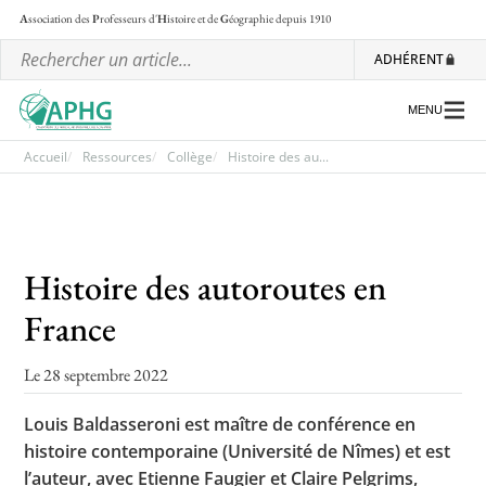
A
ssociation des
P
rofesseurs d'
H
istoire et de
G
éographie
depuis 1910
ADHÉRENT
MENU
Accueil
Ressources
Collège
Histoire des au...
L’association
Les régionales
Histoire des autoroutes en
Les ateliers nationaux
France
Communiqués et motions
Le 28 septembre 2022
Lettre d’information de l’APHG
Louis Baldasseroni est maître de conférence en
L’APHG dans la presse
histoire contemporaine (Université de Nîmes) et est
l’auteur, avec Etienne Faugier et Claire Pelgrims,