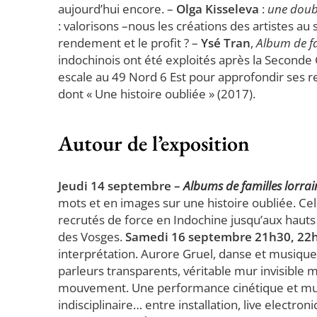
aujourd’hui encore. –
Olga Kisseleva
:
une doubl
: valorisons –nous les créations des artistes au s
rendement et le profit ? –
Ysé Tran
,
Album de fa
indochinois ont été exploités après la Seconde 
escale au 49 Nord 6 Est pour approfondir ses rec
dont « Une histoire oubliée » (2017).
Autour de l’exposition
Jeudi 14 septembre –
Albums de familles lorrai
mots et en images sur une histoire oubliée. Cel
recrutés de force en Indochine jusqu’aux hauts 
des Vosges.
Samedi 16 septembre 21h30, 22h
interprétation. Aurore Gruel, danse et musiqu
parleurs transparents, véritable mur invisible ma
mouvement. Une performance cinétique et music
indisciplinaire… entre installation, live electron