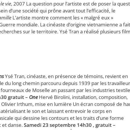
e vie
, 2007 La question pour l’artiste est de poser la ques
ein d’une société qui prône avant tout l’efficacité, le
mille
L’artiste montre comment les « malgré eux »
Guerre mondiale. La cinéaste d’origine vietnamienne a fai
herches sur le territoire. Ysé Tran a réalisé plusieurs fil
ns
Ysé Tran, cinéaste, en présence de témoins, revient en
le du long chemin parcouru depuis 1939 par les travailleu
fourneaux de Moselle an passant par les industries textil
30 gratuit –
One
Hervé Birolini, installation, composition,
e Olivier Irthum, mise en lumière Un écran composé de ha
térialisant le son et laissant entrevoir le corps en
ale qui dessine les contours et les traits d’une forme
ic et danse.
Samedi 23 septembre 14h30 , gratuit –