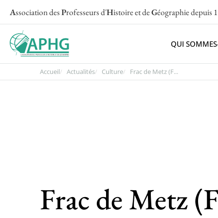
A
ssociation des
P
rofesseurs d'
H
istoire et de
G
éographie
depuis 
QUI SOMMES
Accueil
Actualités
Culture
Frac de Metz (F...
Frac de Metz (F