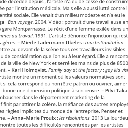
de décédée depuis , l’artiste n’a eu de cesse de construir
par l’institution médicale. Mais elle a aussi lutté contre 
ntité sociale. Elle venait d’un milieu modeste et n’a eu le
ga
,
Bon voyage
, 2004, Vidéo : portrait d’une travailleuse e
ttes gare Montparnasse. Le récit d’une femme exilée dans u
mmes au travail
, 1991. L’artiste dénonce l’injonction qui est
agères. –
Mierle Ladermann Ukeles
:
touchs Sanitation
tre au devant de la scène tous ces travailleurs invisibles
 de considération que l’on eu à leur égard. Elle a rencont
e la ville de New York et serré les mains de plus de 850
nt. –
Karl Holmqvist
,
Family day at the factory
;
gay kid visi
artiste montre un moment où les valeurs normatives sont
 et si cela correspond ou non (être patron ou ouvrier, aimer
ste donne une dimension politique à son œuvre. –
Pilvi Taka
e embaucher dans le département marketing de la
finit par attirer la colère, la méfiance des autres employ
 les règles implicites du monde de l’entreprise. Penser et
me. –
Anna–Marie Proulx
:
les résolutions
, 2013 La lourdeu
montre toutes les difficultés rencontrées par les artistes