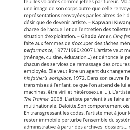
feuilles volantes comme jetées par fureur. Mala
une image de son corps autre que celle renvoyée 
représentations renvoyées par les aitres de l’ide
désir que de devenir artiste. –
Kapwani Kiwan
charge de l’accueil et de l’entretien des toile
situation d’exploitation. –
Ghada Amer
,
Cinq fe
faite aux femmes de s’occuper des tâches mén
performance
, 1977/1980/2007 L’artiste veut met
(ménage, cuisine, éducation…) et dénonce le peu
chacun des services de ramassage des ordures d
employés. Elle veut être un agent du changeme
his father’s workplace
, 1972. Dans son œuvre l’
transmises à l’enfant, ce que l’on attend de lui
machines, être viril et hétérosexuel …). L’arti
The Trainee
, 2008. L’artiste parvient à se fair
multinationale, Deloitte.Son comportement oisif 
En transgressant les codes, l’artiste met à jour
rester immobile perturbe l’ensemble du systè
administrative à partir des archives, dossiers… 