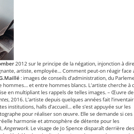
omber
2012 sur le principe de la négation, injonction à dir
eignante, artiste, employée… Comment peut-on réagir face
G.Maillé
: images de conseils d’administration, du Parlem
re hommes… et entre hommes blancs. L’artiste cherche à 
se en multipliant les rappels de telles images. – Œuvre de
ntes
, 2016. L’artiste depuis quelques années fait l’inventai
es institutions, halls d’accueil… elle s’est appuyée sur les
photographe pour réaliser son œuvre. Elle se demande si ces
e réelle harmonie et atmosphère de détente pour les
8,
Angerwork
. Le visage de Jo Spence disparaît derrière de