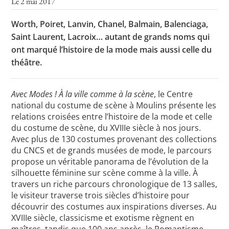
Le 2 mai 2017
Worth, Poiret, Lanvin, Chanel, Balmain, Balenciaga,
Saint Laurent, Lacroix… autant de grands noms qui
Toutes les actualités
ont marqué l’histoire de la mode mais aussi celle du
Les rendez-vous de l’APHG
théâtre.
Concours de recrutement
Avec Modes ! À la ville comme à la scène
, le Centre
Concours scolaires
national du costume de scène à Moulins présente les
relations croisées entre l’histoire de la mode et celle
Conférences, tables rondes
du costume de scène, du XVIIIe siècle à nos jours.
Critique d’ouvrages publiés
Avec plus de 130 costumes provenant des collections
du CNCS et de grands musées de mode, le parcours
Culture
propose un véritable panorama de l’évolution de la
silhouette féminine sur scène comme à la ville. À
travers un riche parcours chronologique de 13 salles,
le visiteur traverse trois siècles d’histoire pour
découvrir des costumes aux inspirations diverses. Au
XVIIIe siècle, classicisme et exotisme règnent en
maîtres, tandis que 100 ans après, le Romantisme