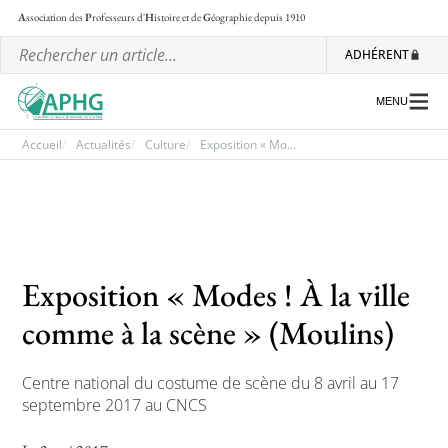
A
ssociation des
P
rofesseurs d'
H
istoire et de
G
éographie
depuis 1910
ADHÉRENT
MENU
Accueil
Actualités
Culture
Exposition « Mo...
L’association
Les régionales
Les ateliers nationaux
Exposition « Modes ! À la ville
Communiqués et motions
comme à la scène » (Moulins)
Lettre d’information de l’APHG
Centre national du costume de scène du 8 avril au 17
L’APHG dans la presse
septembre 2017 au CNCS