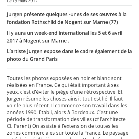
Le 15 mars 2017
Jurgen présente quelques -unes de ses œuvres à la
fondation Rothschild de Nogent sur Marne (77)
Toutes les actualités
Il y aura un week-end international les 5 et 6 avril
Les rendez-vous de l’APHG
2017 à Nogent sur Marne .
Concours de recrutement
L’artiste Jurgen expose dans le cadre également de la
photo du Grand Paris
Concours scolaires
Conférences, tables rondes
Toutes les photos exposées en noir et blanc sont
Critique d’ouvrages publiés
réalisées en France. Ce qui était important à ses
yeux, c’est d’éviter le piège d’une rétrospective. Et
Culture
Jurgen résume les choses ainsi : tout est lié. Il faut
voir le plus récent. Il commence son travail dans les
années 1990. Etabli, alors à Bordeaux. C’est une
période de transformation des villes (cf l’architecte
Cl. Parent) On assiste à l’extension de toutes les
zones commerciales sur toute la France. Le paysage