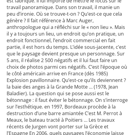
est fabriqué. Il lui importe de mettre le focus sur le
travail panoramique. Dans son travail, il manie un
peu d’ironie. Où se trouve-t-on ? Qu’est-ce que cela
génère ? Il fait référence à Marc Auger,
anthropologue qui a réfléchi sur le « non lieu ». Mais
il y a toujours un lieu, un endroit qu’on pratique, un
endroit fonctionnel, l’endroit commercial en fait
partie, il est hors du temps. L’idée sous-jacente, c’est
que le paysage devient presque un personnage. Sur
5 ans, il réalise 2 500 négatifs et il lui faut faire un
choix de photos parmi ces négatifs. C’est l’époque où
le côté américain arrive en France (dès 1985)
Explosion pavillonnaire. Qu’est-ce qu’ils deviennent ?
la baie des anges à la Grande Motte … (1978, Jean
Baladier). La question qui se pose aussi est le
bétonnage : il faut éviter le bétonnage. On s’interroge
sur l’esthétique. en 1997, Bordeaux procède à la
destruction d’une barre amiantée C’est M. Perrot à
Meaux, le bateau tracté à Poitiers … Les travaux
récents de Jurgen vont porter sur la Grèce et
l’Espagne En 2006, quels paysages l’économie laisse