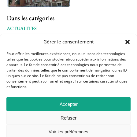
Dans les catégories
ACTUALITÉS
CULTURE
L'APHG VOUS SIGNALE
Gérer le consentement
Pour offrir les meilleures expériences, nous utilisons des technologies
telles que les cookies pour stocker et/ou accéder aux informations des
appareils. Le fait de consentir à ces technologies nous permettra de
traiter des données telles que le comportement de navigation ou les ID
uniques sur ce site. Le fait de ne pas consentir ou de retirer son
consentement peut avoir un effet négatif sur certaines caractéristiques
et fonctions.
APHG
Accepter
Association des professeurs d'histoire et géographie
Refuser
+ 33 0(1) 42 33 62 37
Voir les préférences
BP 6541 – 75065 Paris Cedex 02