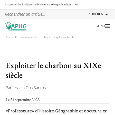
A
ssociation des
P
rofesseurs d'
H
istoire et de
G
éographie
depuis 1910
ADHÉRENT
MENU
Accueil
Ressources
Collège
Exploiter le ch...
L’association
Exploiter le charbon au XIXe
Les régionales
siècle
Les ateliers nationaux
Communiqués et motions
Par Jessica Dos Santos
Lettre d’information de l’APHG
Le 24 septembre 2023
L’APHG dans la presse
«Professeure» d’Histoire-Géographie et docteure en