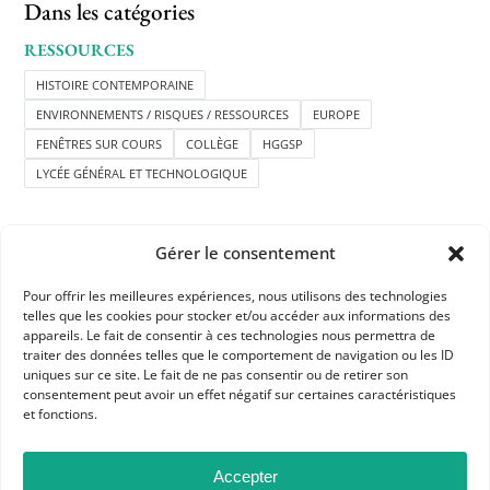
Dans les catégories
RESSOURCES
HISTOIRE CONTEMPORAINE
ENVIRONNEMENTS / RISQUES / RESSOURCES
EUROPE
FENÊTRES SUR COURS
COLLÈGE
HGGSP
LYCÉE GÉNÉRAL ET TECHNOLOGIQUE
Gérer le consentement
Pour offrir les meilleures expériences, nous utilisons des technologies
telles que les cookies pour stocker et/ou accéder aux informations des
APHG
appareils. Le fait de consentir à ces technologies nous permettra de
traiter des données telles que le comportement de navigation ou les ID
Association des professeurs d'histoire et géographie
uniques sur ce site. Le fait de ne pas consentir ou de retirer son
consentement peut avoir un effet négatif sur certaines caractéristiques
et fonctions.
+ 33 0(1) 42 33 62 37
BP 6541 – 75065 Paris Cedex 02
Accepter