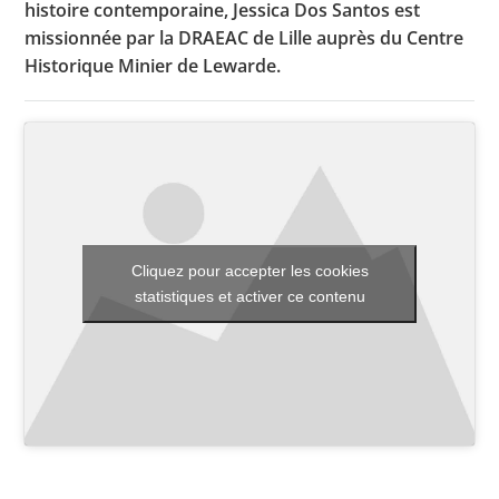
histoire contemporaine, Jessica Dos Santos est
missionnée par la DRAEAC de Lille auprès du Centre
Historique Minier de Lewarde.
Toutes les actualités
Les rendez-vous de l’APHG
Concours de recrutement
Concours scolaires
Conférences, tables rondes
Cliquez pour accepter les cookies
statistiques et activer ce contenu
Critique d’ouvrages publiés
Culture