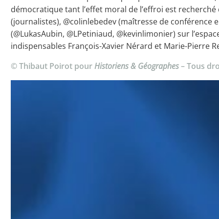
démocratique tant l’effet moral de l’effroi est recherc
(journalistes), @colinlebedev (maîtresse de conférence 
(@LukasAubin, @LPetiniaud, @kevinlimonier) sur l’espace 
indispensables François-Xavier Nérard et Marie-Pierre R
© Thibaut Poirot pour
Historiens & Géographes
– Tous dro