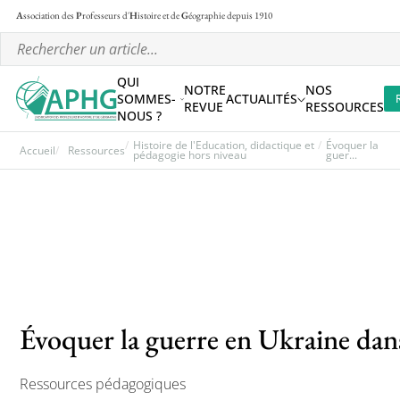
A
ssociation des
P
rofesseurs d'
H
istoire et de
G
éographie
depuis 1910
QUI
NOTRE
NOS
SOMMES-
ACTUALITÉS
REVUE
RESSOURCES
NOUS ?
Histoire de l'Education, didactique et
Évoquer la
Accueil
Ressources
pédagogie hors niveau
guer...
Évoquer la guerre en Ukraine dans
Ressources pédagogiques