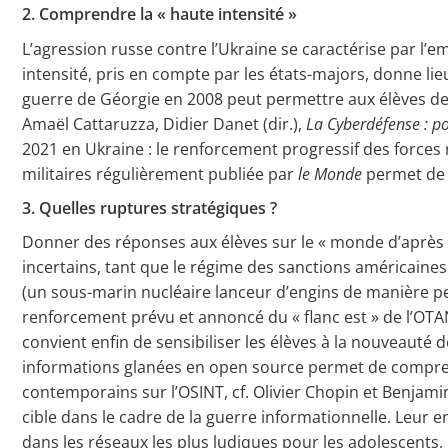
2. Comprendre la « haute intensité »
L’agression russe contre l’Ukraine se caractérise par l’e
intensité, pris en compte par les états-majors, donne li
guerre de Géorgie en 2008 peut permettre aux élèves de c
Amaël Cattaruzza, Didier Danet (dir.),
La Cyberdéfense : p
2021 en Ukraine : le renforcement progressif des forces ru
militaires régulièrement publiée par
le Monde
permet de s
3. Quelles ruptures stratégiques ?
Donner des réponses aux élèves sur le « monde d’après 
incertains, tant que le régime des sanctions américaine
(un sous-marin nucléaire lanceur d’engins de manière p
renforcement prévu et annoncé du « flanc est » de l’OTA
convient enfin de sensibiliser les élèves à la nouveauté
informations glanées en open source permet de comprend
contemporains sur l’OSINT, cf. Olivier Chopin et Benjam
cible dans le cadre de la guerre informationnelle. Leur e
dans les réseaux les plus ludiques pour les adolescents,