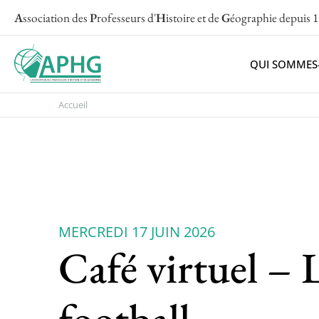
A
ssociation des
P
rofesseurs d'
H
istoire et de
G
éographie
depuis 
QUI SOMMES
Accueil
MERCREDI 17 JUIN 2026
Café virtuel –
football.