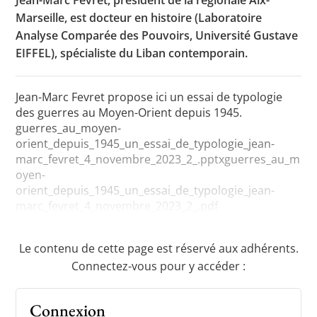
Jean-Marc Fevret, président de la régionale Aix-
Marseille, est docteur en histoire (Laboratoire
Analyse Comparée des Pouvoirs, Université Gustave
EIFFEL), spécialiste du Liban contemporain.
Toutes les actualités
Les rendez-vous de l’APHG
Jean-Marc Fevret propose ici un essai de typologie
Concours de recrutement
des guerres au Moyen-Orient depuis 1945.
guerres_au_moyen-
Concours scolaires
orient_depuis_1945_un_essai_de_typologie_jean-
marc_fevret_4_novembre_2023_2_.pptxguerres_au_m
Conférences, tables rondes
oyen-
orient_depuis_1945_un_essai_de_typologie_jean-
Critique d’ouvrages publiés
marc_fevret_4_novembre_2023_2_.pdf
Culture
Le contenu de cette page est réservé aux adhérents.
Connectez-vous pour y accéder :
Connexion