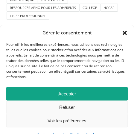
RESSOURCES APHG POUR LES ADHÉRENTS
COLLÈGE
HGGSP
LYCÉE PROFESSIONNEL
Gérer le consentement
Pour offrir les meilleures expériences, nous utilisons des technologies
telles que les cookies pour stocker et/ou accéder aux informations des
appareils. Le fait de consentir à ces technologies nous permettra de
traiter des données telles que le comportement de navigation ou les ID
APHG
uniques sur ce site. Le fait de ne pas consentir ou de retirer son
consentement peut avoir un effet négatif sur certaines caractéristiques
Association des professeurs d'histoire et géographie
et fonctions.
+ 33 0(1) 42 33 62 37
Accepter
BP 6541 – 75065 Paris Cedex 02
Refuser
CONTACTEZ-NOUS
Voir les préférences