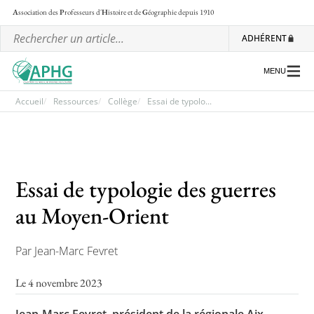
A
ssociation des
P
rofesseurs d'
H
istoire et de
G
éographie
depuis 1910
ADHÉRENT
MENU
Accueil
Ressources
Collège
Essai de typolo...
L’association
Les régionales
Essai de typologie des guerres
Les ateliers nationaux
au Moyen-Orient
Communiqués et motions
Par Jean-Marc Fevret
Lettre d’information de l’APHG
L’APHG dans la presse
Le 4 novembre 2023