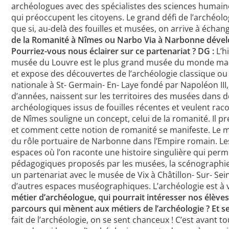
archéologues avec des spécialistes des sciences humaine
qui préoccupent les citoyens. Le grand défi de l’archéolo
que si, au-delà des fouilles et musées, on arrive à échan
de la Romanité à Nîmes ou Narbo Via à Narbonne développ
Pourriez-vous nous éclairer sur ce partenariat ?
DG :
L’h
musée du Louvre est le plus grand musée du monde mais 
et expose des découvertes de l’archéologie classique ou
nationale à St- Germain- En- Laye fondé par Napoléon III,
d’années, naissent sur les territoires des musées dans 
archéologiques issus de fouilles récentes et veulent raco
de Nîmes souligne un concept, celui de la romanité. Il 
et comment cette notion de romanité se manifeste. Le 
du rôle portuaire de Narbonne dans l’Empire romain. Les
espaces où l’on raconte une histoire singulière qui perm
pédagogiques proposés par les musées, la scénographie 
un partenariat avec le musée de Vix à Châtillon- Sur- Sei
d’autres espaces muséographiques. L’archéologie est à v
métier d’archéologue, qui pourrait intéresser nos élèves
parcours qui mènent aux métiers de l’archéologie ? Et s
fait de l’archéologie, on se sent chanceux ! C’est avant 