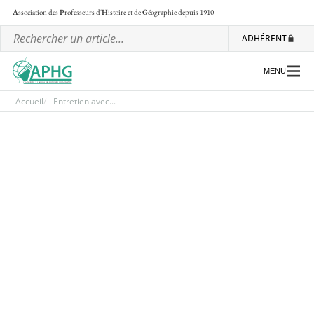
A
ssociation des
P
rofesseurs d'
H
istoire et de
G
éographie
depuis 1910
ADHÉRENT
MENU
Accueil
Entretien avec...
L’association
Les régionales
Les ateliers nationaux
Communiqués et motions
Lettre d’information de l’APHG
L’APHG dans la presse