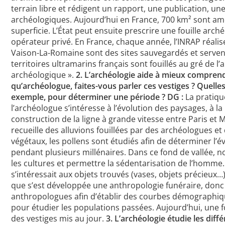
terrain libre et rédigent un rapport, une publication, un
archéologiques. Aujourd’hui en France, 700 km² sont a
superficie. L’État peut ensuite prescrire une fouille arché
opérateur privé. En France, chaque année, l’INRAP réalise
Vaison-La-Romaine sont des sites sauvegardés et servent p
territoires ultramarins français sont fouillés au gré de 
archéologique ».
2. L’archéologie aide à mieux comprend
qu’archéologue, faites-vous parler ces vestiges ? Quell
exemple, pour déterminer une période ?
DG :
La pratiqu
l’archéologue s’intéresse à l’évolution des paysages, à la 
construction de la ligne à grande vitesse entre Paris et 
recueille des alluvions fouillées par des archéologues et
végétaux, les pollens sont étudiés afin de déterminer l
pendant plusieurs millénaires. Dans ce fond de vallée, 
les cultures et permettre la sédentarisation de l’homme
s’intéressait aux objets trouvés (vases, objets précieux…)
que s’est développée une anthropologie funéraire, donc c
anthropologues afin d’établir des courbes démographique
pour étudier les populations passées. Aujourd’hui, une f
des vestiges mis au jour.
3. L’archéologie étudie les diff