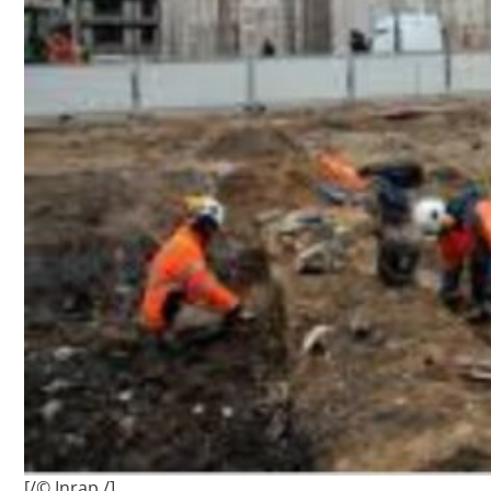
[/© Inrap /]