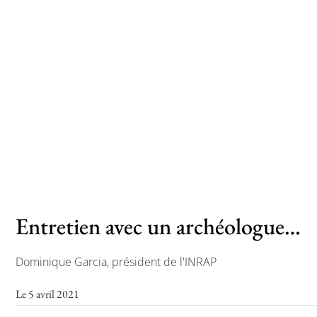
Toutes les actualités
Les rendez-vous de l’APHG
Concours de recrutement
Concours scolaires
Conférences, tables rondes
Critique d’ouvrages publiés
Culture
Entretien avec un archéologue…
Dominique Garcia, président de l'INRAP
Le 5 avril 2021