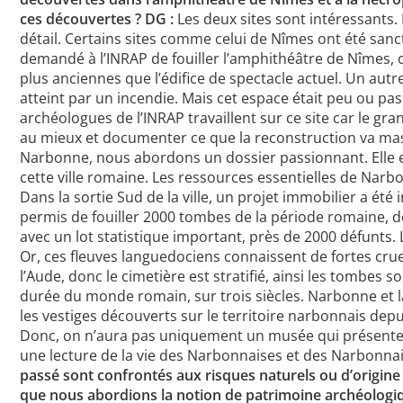
ces découvertes ?
DG :
Les deux sites sont intéressants.
détail. Certains sites comme celui de Nîmes ont été sanct
demandé à l’INRAP de fouiller l’amphithéâtre de Nîmes, 
plus anciennes que l’édifice de spectacle actuel. Un 
atteint par un incendie. Mais cet espace était peu ou pa
archéologues de l’INRAP travaillent sur ce site car le gr
au mieux et documenter ce que la reconstruction va m
Narbonne, nous abordons un dossier passionnant. Elle es
cette ville romaine. Les ressources essentielles de Narb
Dans la sortie Sud de la ville, un projet immobilier a été in
permis de fouiller 2000 tombes de la période romaine, de
avec un lot statistique important, près de 2000 défunts. 
Or, ces fleuves languedociens connaissent de fortes cr
l’Aude, donc le cimetière est stratifié, ainsi les tombes 
durée du monde romain, sur trois siècles. Narbonne et 
les vestiges découverts sur le territoire narbonnais dep
Donc, on n’aura pas uniquement un musée qui présente d
une lecture de la vie des Narbonnaises et des Narbonnais
passé sont confrontés aux risques naturels ou d’origine h
que nous abordions la notion de patrimoine archéologi