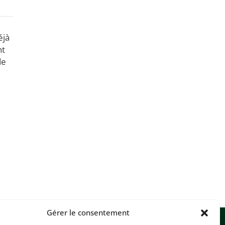
éjà
nt
de
Gérer le consentement