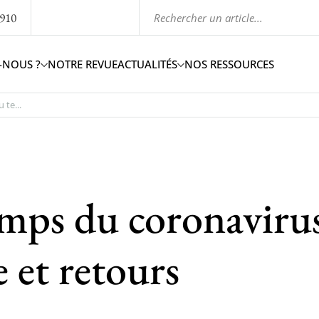
1910
-NOUS ?
NOTRE REVUE
ACTUALITÉS
NOS RESSOURCES
 te...
emps du coronaviru
e et retours