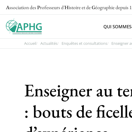
A
ssociation des
P
rofesseurs d'
H
istoire et de
G
éographie
depuis 
QUI SOMMES
Accueil
Actualités
Enquêtes et consultations
Enseigner au
Enseigner au t
: bouts de ficell