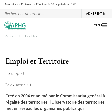
A
ssociation des
P
rofesseurs d'
H
istoire et de
G
éographie
depuis 1910
ADHÉRENT
MENU
Accueil
Emploi et Terri...
L’association
Emploi et Territoire
Les régionales
Les ateliers nationaux
5e rapport
Communiqués et motions
Le 23 janvier 2017
Lettre d’information de l’APHG
Créé en 2004 et animé par le Commissariat général à
L’APHG dans la presse
l’égalité des territoires, l’Observatoire des territoires
met en réseau les organismes publics qui