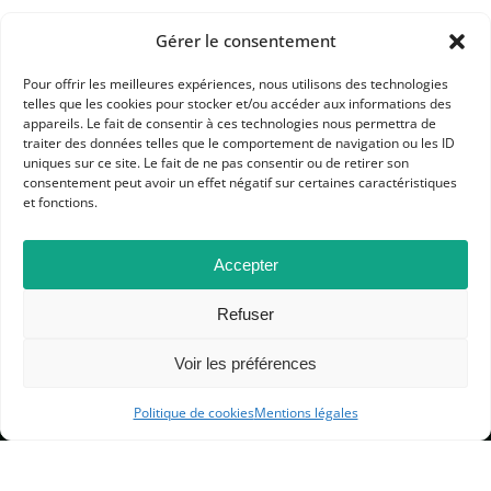
Gérer le consentement
Pour offrir les meilleures expériences, nous utilisons des technologies
APHG
telles que les cookies pour stocker et/ou accéder aux informations des
appareils. Le fait de consentir à ces technologies nous permettra de
Association des professeurs d'histoire et géographie
traiter des données telles que le comportement de navigation ou les ID
uniques sur ce site. Le fait de ne pas consentir ou de retirer son
consentement peut avoir un effet négatif sur certaines caractéristiques
+ 33 0(1) 42 33 62 37
et fonctions.
BP 6541 – 75065 Paris Cedex 02
Accepter
CONTACTEZ-NOUS
Refuser
Voir les préférences
MENTIONS LÉGALES
GESTION DES COOKIES
Politique de cookies
Mentions légales
DONNÉES PERSONNELLES
PLAN DU SITE