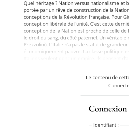
Quel héritage ? Nation versus nationalisme et bel
portée par un rêve de construction de la Nation
conceptions de la Révolution française. Pour Giob
conception libérale de l’unité. C’est cette dern
conception de la Nation est proche de celle de R
le droit du sang, du côté paternel. Un véritable
Prezzolini). L’Italie n’a pas le statut de grandeur 
économiquement pauvre. La classe politique est
Italiens veulent donc un empire. Ils pensent d’ab
Le contenu de cett
Connecte
Connexion
Identifiant :