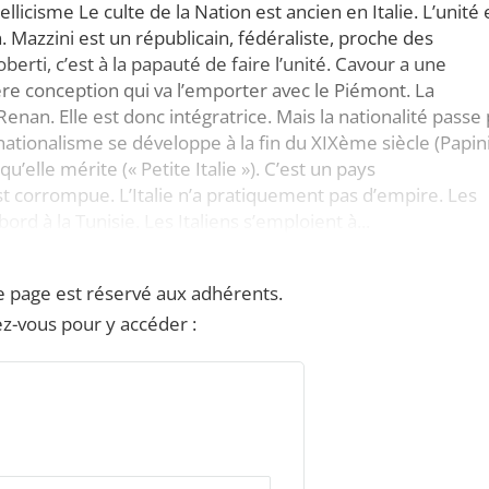
licisme Le culte de la Nation est ancien en Italie. L’unité 
. Mazzini est un républicain, fédéraliste, proche des
erti, c’est à la papauté de faire l’unité. Cavour a une
ière conception qui va l’emporter avec le Piémont. La
enan. Elle est donc intégratrice. Mais la nationalité passe
 nationalisme se développe à la fin du XIXème siècle (Papini
qu’elle mérite (« Petite Italie »). C’est un pays
 corrompue. L’Italie n’a pratiquement pas d’empire. Les
ord à la Tunisie. Les Italiens s’emploient à...
e page est réservé aux adhérents.
z-vous pour y accéder :