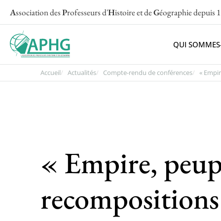
A
ssociation des
P
rofesseurs d'
H
istoire et de
G
éographie
depuis 
QUI SOMMES
Accueil
Actualités
Compte-rendu de conférences
« Empir
« Empire, peupl
recompositions 