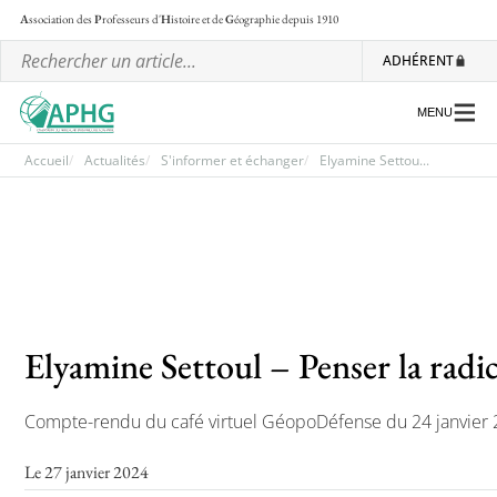
A
ssociation des
P
rofesseurs d'
H
istoire et de
G
éographie
depuis 1910
ADHÉRENT
MENU
Accueil
Actualités
S'informer et échanger
Elyamine Settou...
L’association
Les régionales
Les ateliers nationaux
Elyamine Settoul – Penser la radic
Communiqués et motions
Lettre d’information de l’APHG
Compte-rendu du café virtuel GéopoDéfense du 24 janvier
L’APHG dans la presse
Le 27 janvier 2024