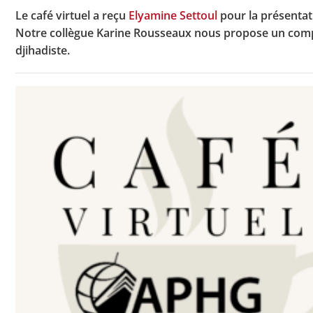
Le café virtuel a reçu
Elyamine Settoul
pour la présenta
Notre collègue Karine Rousseaux nous propose un compte-
djihadiste.
Toutes les actualités
Les rendez-vous de l’APHG
Concours de recrutement
Concours scolaires
Conférences, tables rondes
Critique d’ouvrages publiés
Culture