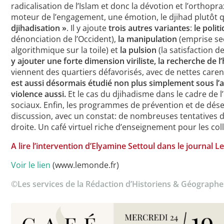
radicalisation de l’Islam et donc la dévotion et l’orthoprax
moteur de l’engagement, une émotion, le djihad plutôt q
djihadisation »
. Il y ajoute
trois autres variantes
:
le polit
dénonciation de l’Occident),
la manipulation
(emprise sec
algorithmique sur la toile) et
la pulsion
(la satisfaction 
y ajouter une forte dimension viriliste, la recherche de 
viennent des quartiers défavorisés, avec de nettes carenc
est aussi désormais étudié non plus simplement sous l’
violence aussi.
Et le cas du djihadisme dans le cadre de 
sociaux. Enfin, les programmes de prévention et de dése
discussion, avec un constat: de nombreuses tentatives d’at
droite. Un café virtuel riche d’enseignement pour les co
A lire l’intervention d’Elyamine Settoul dans le journal 
Voir le lien
(www.lemonde.fr)
©Les services de la Rédaction d’Historiens & Géographes