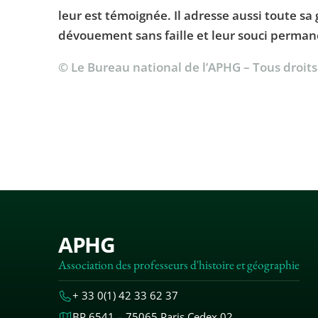
leur est témoignée. Il adresse aussi toute s
dévouement sans faille et leur souci permane
© Le Bureau national de l’APHG – Tous droit
APHG
Association des professeurs d'histoire et géographie
+ 33 0(1) 42 33 62 37
BP 6541 – 75065 Paris Cedex 02