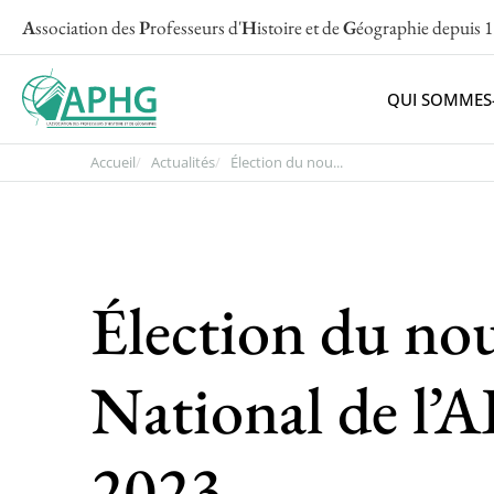
A
ssociation des
P
rofesseurs d'
H
istoire et de
G
éographie
depuis 
QUI SOMMES
Accueil
Actualités
Élection du nou...
Élection du no
National de l’
2023