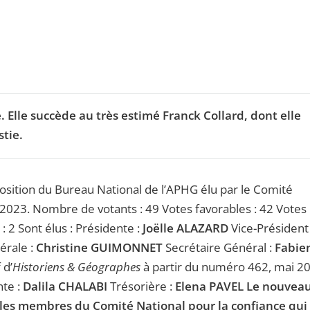
e. Elle succède au très estimé Franck Collard, dont elle
tie.
osition du Bureau National de l’APHG élu par le Comité
 2023. Nombre de votants : 49 Votes favorables : 42 Votes
 : 2 Sont élus : Présidente :
Joëlle ALAZARD
Vice-Président 
rale :
Christine GUIMONNET
Secrétaire Général :
Fabie
 d’
Historiens & Géographes
à partir du numéro 462, mai 2
nte :
Dalila CHALABI
Trésorière :
Elena PAVEL
Le nouvea
es membres du Comité National pour la confiance qui