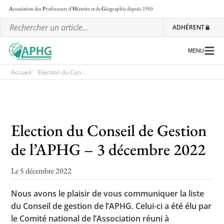
A
ssociation des
P
rofesseurs d'
H
istoire et de
G
éographie
depuis 1910
ADHÉRENT
MENU
Accueil
Election du Con...
L’association
Les régionales
Election du Conseil de Gestion
Les ateliers nationaux
de l’APHG – 3 décembre 2022
Communiqués et motions
Le 5 décembre 2022
Lettre d’information de l’APHG
Nous avons le plaisir de vous communiquer la liste
L’APHG dans la presse
du Conseil de gestion de l’APHG. Celui-ci a été élu par
le Comité national de l’Association réuni à