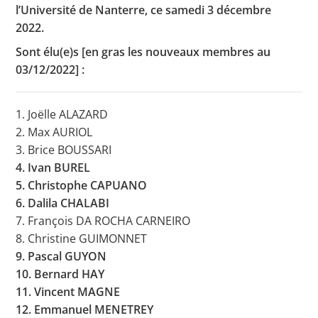
l’Université de Nanterre, ce samedi 3 décembre
2022.
Sont élu(e)s [en gras les nouveaux membres au
Toutes les actualités
03/12/2022] :
Les rendez-vous de l’APHG
Concours de recrutement
1. Joëlle ALAZARD
2. Max AURIOL
Concours scolaires
3. Brice BOUSSARI
Conférences, tables rondes
4. Ivan BUREL
5. Christophe CAPUANO
Critique d’ouvrages publiés
6. Dalila CHALABI
Culture
7. François DA ROCHA CARNEIRO
8. Christine GUIMONNET
9. Pascal GUYON
10. Bernard HAY
11. Vincent MAGNE
12. Emmanuel MENETREY