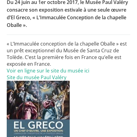
Du 24 juin au 1er octobre 2017, le Musée Paul Valéry
consacre son exposition estivale à une seule œuvre
d’El Greco, « L’Immaculée Conception de la chapelle
Toutes les actualités
Oballe ».
Les rendez-vous de l’APHG
« L’Immaculée conception de la chapelle Oballe » est
Concours de recrutement
un prêt exceptionnel du Musée de Santa Cruz de
Tolède. C’est la première fois en France qu’elle est
Concours scolaires
exposée en France.
Voir en ligne sur le site du musée ici
Conférences, tables rondes
Site du musée Paul Valéry
Critique d’ouvrages publiés
Culture