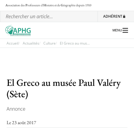
A
ssociation des
P
rofesseurs d'
H
istoire et de
G
éographie
depuis 1910
ADHÉRENT
MENU
Accueil
Actualités
Culture
El Greco au mus...
L’association
Les régionales
El Greco au musée Paul Valéry
Les ateliers nationaux
(Sète)
Communiqués et motions
Lettre d’information de l’APHG
Annonce
L’APHG dans la presse
Le 23 août 2017