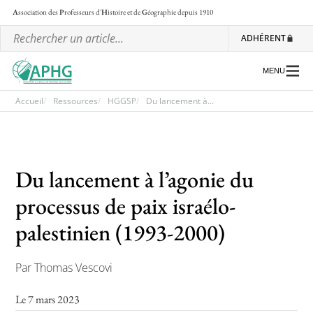
A
ssociation des
P
rofesseurs d'
H
istoire et de
G
éographie
depuis 1910
ADHÉRENT
MENU
Accueil
Ressources
HGGSP
Du lancement à...
L’association
Les régionales
Du lancement à l’agonie du
Les ateliers nationaux
processus de paix israélo-
Communiqués et motions
palestinien (1993-2000)
Lettre d’information de l’APHG
Par Thomas Vescovi
L’APHG dans la presse
Le 7 mars 2023