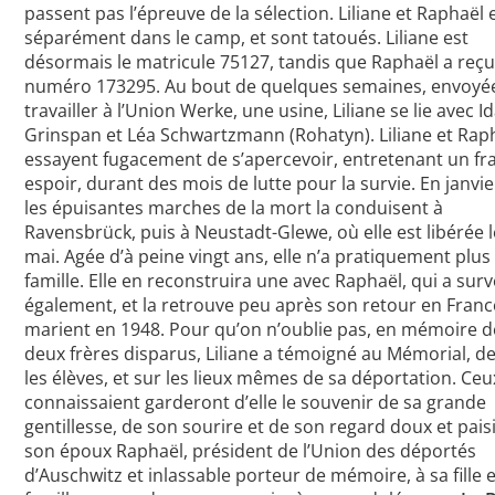
passent pas l’épreuve de la sélection. Liliane et Raphaël
séparément dans le camp, et sont tatoués. Liliane est
désormais le matricule 75127, tandis que Raphaël a reçu
numéro 173295. Au bout de quelques semaines, envoyé
travailler à l’Union Werke, une usine, Liliane se lie avec I
Grinspan et Léa Schwartzmann (Rohatyn). Liliane et Rap
essayent fugacement de s’apercevoir, entretenant un fra
espoir, durant des mois de lutte pour la survie. En janvie
les épuisantes marches de la mort la conduisent à
Ravensbrück, puis à Neustadt-Glewe, où elle est libérée l
mai. Agée d’à peine vingt ans, elle n’a pratiquement plus
famille. Elle en reconstruira une avec Raphaël, qui a sur
également, et la retrouve peu après son retour en France
marient en 1948. Pour qu’on n’oublie pas, en mémoire d
deux frères disparus, Liliane a témoigné au Mémorial, d
les élèves, et sur les lieux mêmes de sa déportation. Ceu
connaissaient garderont d’elle le souvenir de sa grande
gentillesse, de son sourire et de son regard doux et paisi
son époux Raphaël, président de l’Union des déportés
d’Auschwitz et inlassable porteur de mémoire, à sa fille e