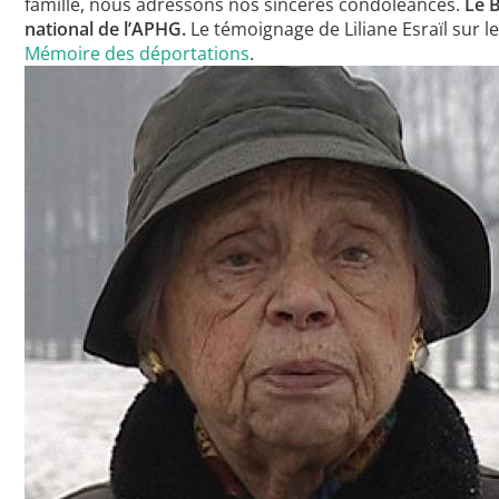
famille, nous adressons nos sincères condoléances.
Le 
national de l’APHG.
Le témoignage de Liliane Esraïl sur le
Mémoire des déportations
.