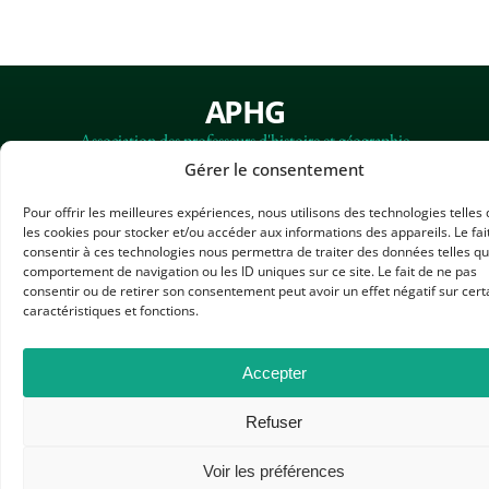
APHG
Association des professeurs d'histoire et géographie
Gérer le consentement
+ 33 0(1) 42 33 62 37
Pour offrir les meilleures expériences, nous utilisons des technologies telles
BP 6541 – 75065 Paris Cedex 02
les cookies pour stocker et/ou accéder aux informations des appareils. Le fai
consentir à ces technologies nous permettra de traiter des données telles qu
comportement de navigation ou les ID uniques sur ce site. Le fait de ne pas
CONTACTEZ-NOUS
consentir ou de retirer son consentement peut avoir un effet négatif sur cert
caractéristiques et fonctions.
MENTIONS LÉGALES
Accepter
GESTION DES COOKIES
DONNÉES PERSONNELLES
Refuser
PLAN DU SITE
Voir les préférences