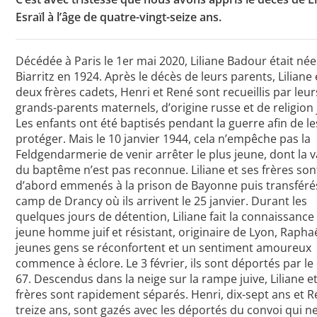
Esraïl à l’âge de quatre-vingt-seize ans.
Toutes les actualités
Décédée à Paris le 1er mai 2020, Liliane Badour était née
Biarritz en 1924. Après le décès de leurs parents, Liliane 
Les rendez-vous de l’APHG
deux frères cadets, Henri et René sont recueillis par leur
grands-parents maternels, d’origine russe et de religion 
Concours de recrutement
Les enfants ont été baptisés pendant la guerre afin de le
Concours scolaires
protéger. Mais le 10 janvier 1944, cela n’empêche pas la
Feldgendarmerie de venir arrêter le plus jeune, dont la v
Conférences, tables rondes
du baptême n’est pas reconnue. Liliane et ses frères son
d’abord emmenés à la prison de Bayonne puis transféré
Critique d’ouvrages publiés
camp de Drancy où ils arrivent le 25 janvier. Durant les
quelques jours de détention, Liliane fait la connaissance
Culture
jeune homme juif et résistant, originaire de Lyon, Raphaë
jeunes gens se réconfortent et un sentiment amoureux
commence à éclore. Le 3 février, ils sont déportés par le
67. Descendus dans la neige sur la rampe juive, Liliane e
frères sont rapidement séparés. Henri, dix-sept ans et R
treize ans, sont gazés avec les déportés du convoi qui n