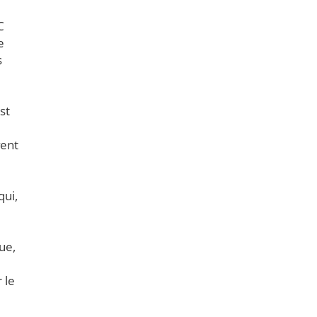
C
e
s
st
vent
qui,
ue,
 le