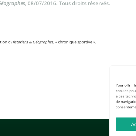
 Géographes
, 08/07/2016. Tous droits réservés.
tion d’
Historiens & Géographes
, « chronique sportive ».
Pour offrir 
cookies pour
à ces techn
de navigatio
consentement
Ac