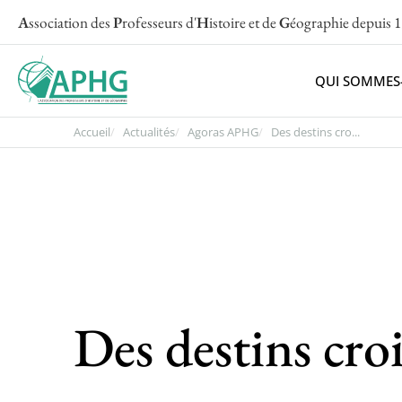
A
ssociation des
P
rofesseurs d'
H
istoire et de
G
éographie
depuis 
QUI SOMMES
Accueil
Actualités
Agoras APHG
Des destins cro...
Des destins cro