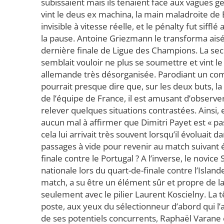
subissaient mais ils tenaient face aux vagues 
vint le deus ex machina, la main maladroite de 
invisible à vitesse réelle, et le pénalty fut sif
la pause. Antoine Griezmann le transforma aisé
dernière finale de Ligue des Champions. La sec
semblait vouloir ne plus se soumettre et vint 
allemande très désorganisée. Parodiant un co
pourrait presque dire que, sur les deux buts, 
de l’équipe de France, il est amusant d’observ
relever quelques situations contrastées. Ainsi,
aucun mal à affirmer que Dimitri Payet est « pas
cela lui arrivait très souvent lorsqu’il évoluait 
passages à vide pour revenir au match suivant é
finale contre le Portugal ? A l’inverse, le novic
nationale lors du quart-de-finale contre l’Isla
match, a su être un élément sûr et propre de l
seulement avec le pilier Laurent Koscielny. La tê
poste, aux yeux du sélectionneur d’abord qui l’
de ses potentiels concurrents, Raphaël Varane e