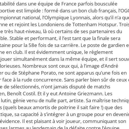
stabilité dans une équipe de France parfois bousculée
ortive est limpide : formé dans un bon club français, l’OG
mpionnat national, l’Olympique Lyonnais, alors qu’il n’a qu
enne et rejoint les Londoniens de Tottenham Hotspur. Troi
e très haut-niveau, là où certains de ses partenaires du
. Stable et performant, il l’est tant que la finale sera
taine pour la 58e fois de sa carrière. Le poste de gardien e
me en club. Il est évidemment unique, le règlement
 jouer simultanément dans la même équipe, et il sert sou
 glorieuses. Nombreux sont ceux qui, à l’image d’André
r ou de Stéphane Porato, ne sont apparus qu’une fois en
face à la rude concurrence. Sans parler bien sûr de ceux 
e de sélectionnés, n’ont jamais disputé de matchs
n, Benoît Costil. Et il y eut Antoine Griezmann. Les
 lutin, génie venu de nulle part, artiste. Sa maîtrise techniq
(quels beaux amortis de poitrine il sait faire !) que des
ique, sa capacité à s’intégrer à un groupe pour en devenir
’évidence. Il est plaisant à voir joueur, communiquant son
 ses larmes au lendemain de la défaite contre l’équipe