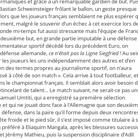
germaniques et grâce à un remarquable gardien de but. Pui
Bastian Schweinsteiger frôlant le ballon, un geste presque
flé alors que les joueurs français semblaient ne plus espérer 
ment, malgré le souvenir d’un échec à cet exercice lors de
onde mi-temps fut aussi stressante mais l’équipe de Fran
le deuxième but, en grande partie imputable à une défense
mmentateur sportif décédé lors du précédent Euro, on
la défense allemande,
ce n’était pas la Ligne Siegfried !
Au sei
er les joueurs les uns indépendamment des autres et d’en
 en des termes propres au journalisme sportif, on n’aura
sé à côté de son match ». Cela arrive à tout footballeur, e
dans le championnat français. Il semblait alors avoir besoin 
tincelant de talent… Le match suivant, ne serait-ce pas u
e Samuel Umtiti, qui a enregistré sa première sélection
nde et qui ne jouait donc face à l’Allemagne que son deuxiè
a défense, dans la paire qu’il forme depuis deux rencontre
te froide et le pied sûr, il s’est imposé comme titulaire à 
a préféré à Eliaquim Mangala, après les blessures successi
t Jérémy Mathieu, puis la suspension disciplinaire d’Adil