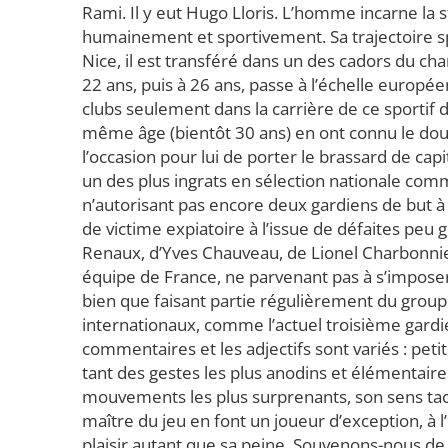
Rami. Il y eut Hugo Lloris. L’homme incarne la 
humainement et sportivement. Sa trajectoire sp
Nice, il est transféré dans un des cadors du cha
22 ans, puis à 26 ans, passe à l’échelle europé
clubs seulement dans la carrière de ce sportif d
même âge (bientôt 30 ans) en ont connu le double
l’occasion pour lui de porter le brassard de capi
un des plus ingrats en sélection nationale com
n’autorisant pas encore deux gardiens de but à
de victime expiatoire à l’issue de défaites peu
Renaux, d’Yves Chauveau, de Lionel Charbonnie
équipe de France, ne parvenant pas à s’imposer 
bien que faisant partie régulièrement du group
internationaux, comme l’actuel troisième gardie
commentaires et les adjectifs sont variés : petit
tant des gestes les plus anodins et élémentaires 
mouvements les plus surprenants, son sens tact
maître du jeu en font un joueur d’exception, à l
plaisir autant que sa peine. Souvenons-nous de