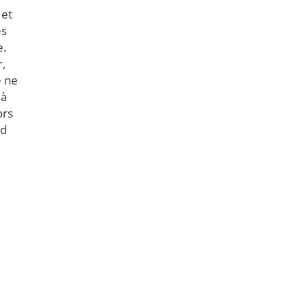
 et
es
e.
r,
e ne
 à
ors
nd