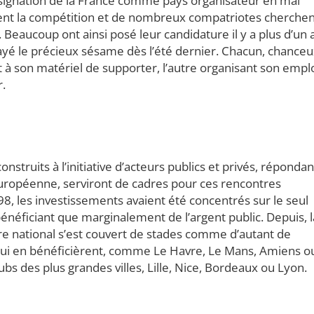
signation de la France comme pays organisateur en mai
rent la compétition et de nombreux compatriotes cherchen
 Beaucoup ont ainsi posé leur candidature il y a plus d’un 
nt payé le précieux sésame dès l’été dernier. Chacun, chance
 à son matériel de supporter, l’autre organisant son empl
r.
struits à l’initiative d’acteurs publics et privés, répondan
 européenne, serviront de cadres pour ces rencontres
8, les investissements avaient été concentrés sur le seul
bénéficiant que marginalement de l’argent public. Depuis, l
ire national s’est couvert de stades comme d’autant de
qui en bénéficièrent, comme Le Havre, Le Mans, Amiens o
ubs des plus grandes villes, Lille, Nice, Bordeaux ou Lyon.