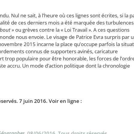
. Nul ne sait, à l’heure où ces lignes sont écrites, si la p
ualité de ces derniers mois a été marquée des turbulences
ebout »
ou grèves contre la « Loi Travail ». A ces questions
 monde nous envoie. Le visage de Patrice Evra surpris par 
ovembre 2015 incarne la place qu’occupe parfois la situa
ébordements connus de supporters avinés, caricature
rt trop populaire pour être honorable, les forces de l’ordr
iste accru. Un mode d’action politique dont la chronologie
servés. 7 juin 2016.
Voir en ligne :
 Géographes
, 08/06/2016. Tous droits réservés.