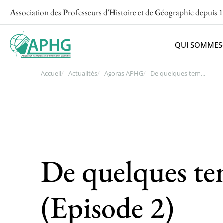
A
ssociation des
P
rofesseurs d'
H
istoire et de
G
éographie
depuis 
QUI SOMMES
Accueil
Actualités
Agoras APHG
De quelques tem...
De quelques te
(Episode 2)