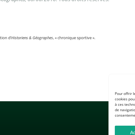
tion d’
Historiens & Géographes
, « chronique sportive ».
Pour offrir 
cookies pour
à ces techn
de navigatio
consentement
Ac