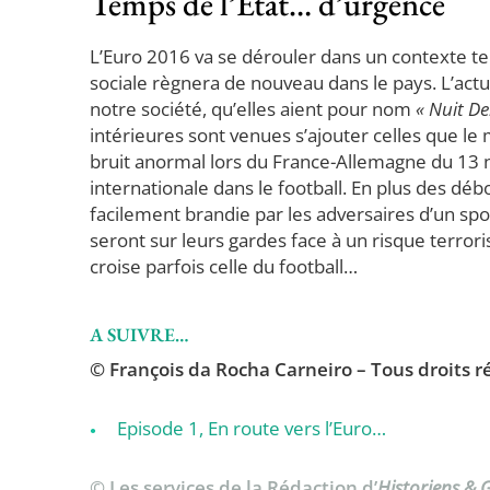
Temps de l’Etat… d’urgence
L’Euro 2016 va se dérouler dans un contexte tendu
sociale règnera de nouveau dans le pays. L’act
notre société, qu’elles aient pour nom
« Nuit D
intérieures sont venues s’ajouter celles que le
bruit anormal lors du France-Allemagne du 13 n
internationale dans le football. En plus des d
facilement brandie par les adversaires d’un spo
seront sur leurs gardes face à un risque terror
croise parfois celle du football…
A SUIVRE…
© François da Rocha Carneiro – Tous droits ré
Episode 1, En route vers l’Euro…
© Les services de la Rédaction d’
Historiens &