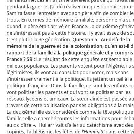
militantisme. Les enfants ne savaient pas ce qu’il avait fa
pendant la guerre. J’ai dû réaliser un questionnaire pou
Samira fasse l’entretien avec son père afin de combler le
trous. En termes de mémoire familiale, personne n’a su 
quand le père était arrivé en France. La deuxième génér
ne s’intéressait pas à cette histoire, il y avait assez de so
C’est plutôt la 3e génération.
Question 5 : Au-delà de la
mémoire de la guerre et de la colonisation, qu’en est-il 
rapport de la famille à la politique générale et y compris
France ?
SB
: Le résultat de cette enquête est semblable
milieux populaires. Les parents votent pour l’Algérie, ils 
légitimistes, ils vont au consulat pour voter, mais sans
s’intéresser vraiment à la politique. Ils jettent un œil à la
politique française. Dans la famille, ce sont les enfants q
vont politiser les parents et qui vont se politiser par les
réseaux lycéens et amicaux. La sœur aînée est passée a
travers de cette politisation par ses obligations à la mai
La deuxième fille est considérée comme la tête politique
famille : elle a cherché toutes les informations pour éc
au « cloître ». Il lui arrivait d’aller au catéchisme avec des
copines, l’athlétisme, les fêtes de
l’Humanité
dans cette vi