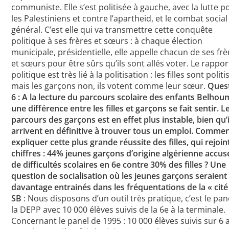
communiste. Elle s’est politisée à gauche, avec la lutte p
les Palestiniens et contre l’apartheid, et le combat social
général. C’est elle qui va transmettre cette conquête
politique à ses frères et sœurs : à chaque élection
municipale, présidentielle, elle appelle chacun de ses frè
et sœurs pour être sûrs qu’ils sont allés voter. Le rapport
politique est très lié à la politisation : les filles sont politi
mais les garçons non, ils votent comme leur sœur.
Ques
6 : A la lecture du parcours scolaire des enfants Belhoum
une différence entre les filles et garçons se fait sentir. L
parcours des garçons est en effet plus instable, bien qu’i
arrivent en définitive à trouver tous un emploi. Comme
expliquer cette plus grande réussite des filles, qui rejoin
chiffres : 44% jeunes garçons d’origine algérienne accus
de difficultés scolaires en 6e contre 30% des filles ? Une
question de socialisation où les jeunes garçons seraient
davantage entrainés dans les fréquentations de la « cité
SB
: Nous disposons d’un outil très pratique, c’est le pan
la DEPP avec 10 000 élèves suivis de la 6e à la terminale.
Concernant le panel de 1995 : 10 000 élèves suivis sur 6 a