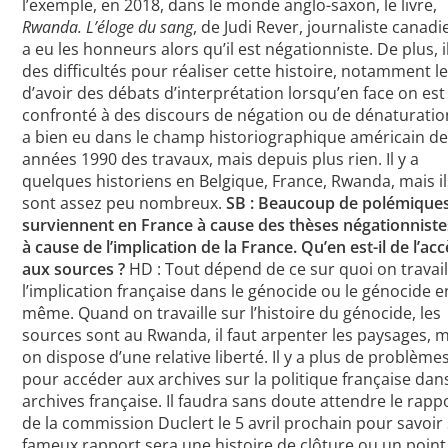
l’exemple, en 2018, dans le monde anglo-saxon, le livre,
Rwanda. L’éloge du sang
, de Judi Rever, journaliste canad
a eu les honneurs alors qu’il est négationniste. De plus, il
des difficultés pour réaliser cette histoire, notamment le 
d’avoir des débats d’interprétation lorsqu’en face on est
confronté à des discours de négation ou de dénaturation.
a bien eu dans le champ historiographique américain d
années 1990 des travaux, mais depuis plus rien. Il y a
quelques historiens en Belgique, France, Rwanda, mais il
sont assez peu nombreux.
SB : Beaucoup de polémique
surviennent en France à cause des thèses négationniste
à cause de l’implication de la France. Qu’en est-il de l’ac
aux sources ?
HD : Tout dépend de ce sur quoi on travaill
l’implication française dans le génocide ou le génocide en
même. Quand on travaille sur l’histoire du génocide, les
sources sont au Rwanda, il faut arpenter les paysages, 
on dispose d’une relative liberté. Il y a plus de problème
pour accéder aux archives sur la politique française dans
archives française. Il faudra sans doute attendre le rapp
de la commission Duclert le 5 avril prochain pour savoir 
fameux rapport sera une histoire de clôture ou un point