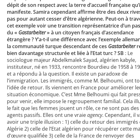
dépit de son respect avec la terre d’accueil française qu’i
manifeste. Samira cependant affirme être des deux rive
pas pour autant cesser d’être algérienne. Peut-on à trav
cet exemple voir une transition représentatrice d’un pa
du «
Gastarbeiter
» à un citoyen français d’ascendance
étrangère ? Y’a-t-il une différence avec l’exemple allem
la communauté turque descendant de ces
Gastarbeiter
r
bien davantage structurée et liée à l’Etat turc ?
SB
: Le
sociologue majeur Abdelkmalek Sayad, algérien kabyle,
instituteur, né en 1933, rencontre Bourdieu de 1958 à 19
et a répondu à la question. Il existe un paradoxe de
l’immigration. Les immigrés, comme M. Belhoumi, ont t
l’idée de retour. Ils viennent en France pour améliorer le
situation économique. C’est Mme Belhoumi qui fait pres
pour venir, elle impose le regroupement familial. Cela ill
le fait que les femmes jouent un rôle, ce ne sont pas des
agents passifs. Elles ont une vraie
agency
. Cependant, il v
avoir une triple illusion : 1) celle du retour des immigrés
Algérie 2) celle de l’Etat algérien pour récupérer cette m
d’œuvre qualifiée 3) celle de la France de renvoyer des