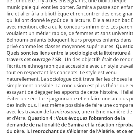
de conquête : il y a des enseignants, une bibliothèque
municipale qui vont les porter. Samira a passé son enfa
lire et aller à la bibliothèque et rencontrer des enseigna
qui lui ont donné le goût de la lecture. Elle a eu son bac 
avec mention, elle a eu le concours infirmière. Les paren
voulaient un métier rapide, de femmes et sans université
Belhoumi-enfants éduquent leurs propres enfants dans 
privé comme les classes moyennes supérieures.
Questio
Quels sont les liens entre la sociologie et la littérature à
travers cet ouvrage ?
SB
: Un des objectifs était de rend
l’écriture ethnographique accessible avec un style travail
tout en respectant les concepts. Le style est venu
naturellement. Le sociologue doit travailler les choses le
simplement possible. La conclusion est plus théorique e
essayant de dégager les apports de cette histoire. Il falla
éviter une écriture jargonnante et en faire une au plus p
des individus. Il est même possible de faire une compar
avec les travaux de la
microstoria
, une même manière de 
et d’être.
Question 4 : Vous évoquez l’obtention de la
demande de nationalité de Samira et la réaction réproba
du père, lui reprochant de s’éloigner de l’Algérie, et ce e