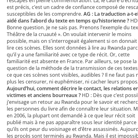
rescapés en pleine commémoration. Là, le cadre d’écrit
est précis, c’est un cadre de confiance composé de resc
susceptibles de les comprendre.
AG : La traduction a-t-e
aidé dans l’abord du texte en temps qu’historienne ?
HD 
Bonne question. Je ne sais pas. Prenons l’exemple du tex
Théâtre de la cruauté ». On voulait intervenir le moins
possible, mais on s’interrogeait également si on donnait
lire ces scènes. Elles sont données à lire au Rwanda par
qu’il y a une familiarité avec ce type de récit. Or, cette
familiarité est absente en France. Par ailleurs, se pose la
question de la méthode de la transmission de ces textes.
ce que ces scènes sont visibles, audibles ? Il ne faut pas
plus les censurer, ni euphémiser, ni cacher leurs propos
Aujourd’hui, comment décrire le contact, les relations e
victimes et anciens bourreaux ?
HD : Dès que c’est possi
j’envisage un retour au Rwanda pour le savoir et recher
les personnes du livre afin de connaître leur situation. M
en 2006, la plupart ont demandé à ce que leur récit soit
publié mais à ne pas apparaître sous leur identité parce
qu’ils ont peur du voisinage et d’être assassinés. Aujourd
les procès sont terminés au Rwanda. Mais il est impossi