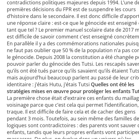
contradictions politiques majeures depuis 1994. L’une d
premières décisions du FPR est de suspendre les cours
d’histoire dans le secondaire. Il est donc difficile d’appor
une réponse claire : est-ce que le génocide est enseigné
tant que tel ? Le premier manuel scolaire date de 2017 ma
est difficile de savoir comment c’est enseigné concrète
En parallèle il y a des commémorations nationales puisqu
ne faut pas oublier que 50 % de la population n’a pas c
le génocide. Depuis 2008 la constitution a été changée 
pouvoir parler du génocide des Tutsi. Les rescapés save
qu’ils ont été tués parce qu’ils savaient qu’ils étaient Tuts
mais aujourd’hui beaucoup parlent au passé de leur crit
identitaire : j’étais Hutu, j’étais Tutsi
Quelles ont été les
stratégies mises en œuvre pour protéger les enfants Tut
La première chose était d’extraire ces enfants du mailla
voisinage parce que c’est cela qui permet l’identification,
traque. Il est difficile de faire cela et de cacher des gens
pendant 3 mois. Toutefois, au sein même des familles d
logiques sont contradictoires : des parents vont sauver 
enfants, tandis que leurs propres enfants vont participe