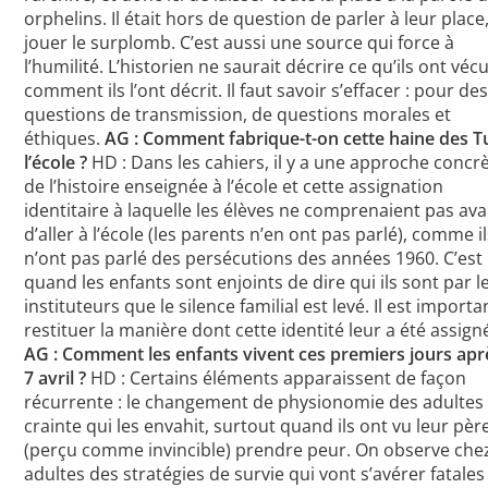
orphelins. Il était hors de question de parler à leur place
jouer le surplomb. C’est aussi une source qui force à
l’humilité. L’historien ne saurait décrire ce qu’ils ont vécu
comment ils l’ont décrit. Il faut savoir s’effacer : pour de
questions de transmission, de questions morales et
éthiques.
AG : Comment fabrique-t-on cette haine des Tu
l’école ?
HD : Dans les cahiers, il y a une approche concr
de l’histoire enseignée à l’école et cette assignation
identitaire à laquelle les élèves ne comprenaient pas av
d’aller à l’école (les parents n’en ont pas parlé), comme i
n’ont pas parlé des persécutions des années 1960. C’est
quand les enfants sont enjoints de dire qui ils sont par l
instituteurs que le silence familial est levé. Il est importa
restituer la manière dont cette identité leur a été assign
AG : Comment les enfants vivent ces premiers jours apr
7 avril ?
HD : Certains éléments apparaissent de façon
récurrente : le changement de physionomie des adultes ;
crainte qui les envahit, surtout quand ils ont vu leur pèr
(perçu comme invincible) prendre peur. On observe chez
adultes des stratégies de survie qui vont s’avérer fatales 