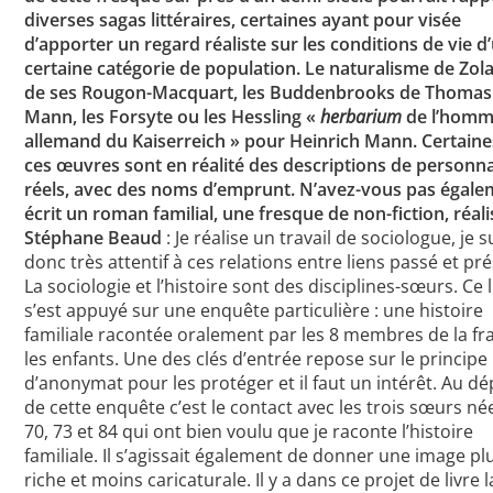
diverses sagas littéraires, certaines ayant pour visée
d’apporter un regard réaliste sur les conditions de vie d
certaine catégorie de population. Le naturalisme de Zola
de ses Rougon-Macquart, les Buddenbrooks de Thomas
Mann, les Forsyte ou les Hessling «
herbarium
de l’hom
allemand du Kaiserreich » pour Heinrich Mann. Certaine
ces œuvres sont en réalité des descriptions de personn
réels, avec des noms d’emprunt. N’avez-vous pas égal
écrit un roman familial, une fresque de non-fiction, réali
Stéphane Beaud
: Je réalise un travail de sociologue, je s
donc très attentif à ces relations entre liens passé et pr
La sociologie et l’histoire sont des disciplines-sœurs. Ce l
s’est appuyé sur une enquête particulière : une histoire
familiale racontée oralement par les 8 membres de la fra
les enfants. Une des clés d’entrée repose sur le principe
d’anonymat pour les protéger et il faut un intérêt. Au dé
de cette enquête c’est le contact avec les trois sœurs né
70, 73 et 84 qui ont bien voulu que je raconte l’histoire
familiale. Il s’agissait également de donner une image pl
riche et moins caricaturale. Il y a dans ce projet de livre l