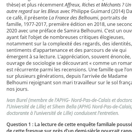
thèse) et plus récemment
Affreux, Riches et Méchants ? Un
autre regard sur les Bleus
avec Philippe Guimard (2014) D
ce café, il présente
La France des Belhoumi
, portraits de
famille, 1977-2017, première édition en 2018, une secon
2020 avec une préface de Samira Belhoumi. C’est un ou
ayant fait l’objet de nombreuses critiques élogieuses,
notamment sur la complexité des regards, des identités
sentiments d’appartenance et des parcours de vie qui
émergent à sa lecture. L’appréciation, souvent énoncée,
ouvrage de sociologie se découvrant « comme un roman
est récurrente parmi les recensions. Une famille que l’on
sur plusieurs générations, depuis l’arrivée de Madame
Belhoumi rejoignant son mari travailleur sur le sol franç
nos jours.
Ivan Burel (membre de l’APHG- Nord-Pas-de-Calais et doctor
l’Université de Lille) et Sihem Bella (APHG Nord-Pas-de-Calais
doctorante à l’université de Lille) conduisent l’entretien.
Question 1 : La lecture de cette enquête familiale pouss
de cette fresque sur près d’un demi-siècle pourrait rapp