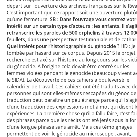
départ sur l’ouverture des archives françaises sur le Rw
C’est important que ce rapport soit une ouverture plutô
qu’une fermeture.
SB : Dans l’ouvrage vous centrez votr
intérêt sur un certain type d’acteurs : les enfants. Il s’agi
retranscrire les paroles de 500 orphelins à travers 12 00
feuillets, dans une perspective testimoniale et de cathar
Quel intérêt pour l’historiographie du génocide ?
HD : Je
tombée par hasard sur ce corpus. Depuis 2015 le projet
recherche est axé sur l’histoire au long cours sur les vic
du génocide. A l’origine cela devait être centré sur les
femmes violées pendant le génocide (beaucoup vivent a
le SIDA). La découverte de ces cahiers a bouleversé le
calendrier de travail. Ces cahiers ont été traduits avec d
personnes qui sont elles-mêmes rescapées du génocide.
traduction peut paraître un peu étrange parce qu’il s’agi
d’une traduction des expressions mot à mot qui disent l
expériences. La première chose qu’il a fallu faire, c’est fa
des phrases parce que les récits ont été jetés sous la f
d’une longue phrase sans arrêt. Mais ces témoignages
permettent de voir le génocide au microscope : avant,