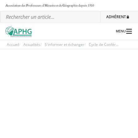
A
ssociation des
P
rofesseurs d'
H
istoire et de
G
éographie
depuis 1910
ADHÉRENT
MENU
Accueil
Actualités
S'informer et échanger
Cycle de Confér...
L’association
Les régionales
Les ateliers nationaux
Communiqués et motions
Lettre d’information de l’APHG
L’APHG dans la presse