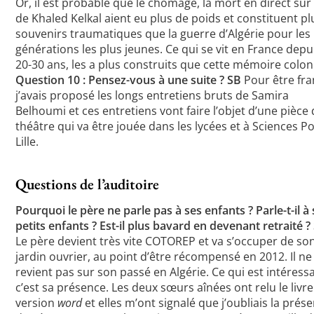
Or, il est probable que le chômage, la mort en direct sur 
de Khaled Kelkal aient eu plus de poids et constituent pl
souvenirs traumatiques que la guerre d’Algérie pour les
générations les plus jeunes. Ce qui se vit en France depu
20-30 ans, les a plus construits que cette mémoire coloni
Question 10 : Pensez-vous à une suite ?
SB
Pour être fra
j’avais proposé les longs entretiens bruts de Samira
Belhoumi et ces entretiens vont faire l’objet d’une pièce
théâtre qui va être jouée dans les lycées et à Sciences P
Lille.
Questions de l’auditoire
Pourquoi le père ne parle pas à ses enfants ? Parle-t-il à
petits enfants ? Est-il plus bavard en devenant retraité ?
Le père devient très vite COTOREP et va s’occuper de so
jardin ouvrier, au point d’être récompensé en 2012. Il ne
revient pas sur son passé en Algérie. Ce qui est intéress
c’est sa présence. Les deux sœurs aînées ont relu le livre
version
word
et elles m’ont signalé que j’oubliais la prés