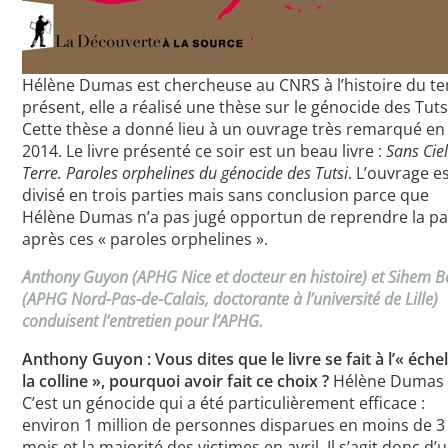
Hélène Dumas est chercheuse au CNRS à l’histoire du t
présent, elle a réalisé une thèse sur le génocide des Tuts
Cette thèse a donné lieu à un ouvrage très remarqué en
2014. Le livre présenté ce soir est un beau livre :
Sans Ciel
Terre. Paroles orphelines du génocide des Tutsi
. L’ouvrage e
divisé en trois parties mais sans conclusion parce que
Hélène Dumas n’a pas jugé opportun de reprendre la pa
après ces « paroles orphelines ».
Anthony Guyon (APHG Nice et docteur en histoire) et Sihem B
(APHG Nord-Pas-de-Calais, doctorante à l’université de Lille)
conduisent l’entretien pour l’APHG.
Anthony Guyon : Vous dites que le livre se fait à l’« éche
la colline », pourquoi avoir fait ce choix ?
Hélène Dumas 
C’est un génocide qui a été particulièrement efficace :
environ 1 million de personnes disparues en moins de 3
mois et la majorité des victimes en avril. Il s’agit donc d’