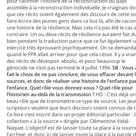
pour raconter l’histoire de la reconstruction du pays
assimilée à la reconstruction individuelle. Je craignais d
que ces récits soient également des discours de cette so
faire écrire des jeunes gens dans ce but-là, afin de racon
une histoire de la résilience. Mais cela n’a pas été le cas 
contraire. Un ou deux récits de résilience auraient fait d
bien pendant la traduction parce que ce fut également 
exercice très éprouvant psychiquement. On se demanda
quand le FPR allait arriver pour que cela cesse. Il y a vra
des récits de désespoir absolu, et pour beaucoup le
génocide ne s’est pas terminé le 4 juillet 1994.
SB : Vous
fait le choix de ne pas conclure, de vous effacer devant 
sources, et donc de réaliser une histoire de l’enfance pa
l’enfance. Quel rôle vous donnez-vous ? Quel rôle pour
l’historien au-delà de la transmission ?
HD : C’est déjà un
beau rôle que de transmettre ce type de source. Les jeu
scripteurs veulent que leurs discours soient connus de 
Ce livre s’est inscrit dans un projet éditorial particulier : 
collection « à la source » dirigée par Clémentine Vidal-
Naquet. L’objectif est de laisser toute sa place à la sourc
l’archive, et donc ici de laisser toute la place à la parole 