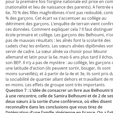
pour la première fois l’origine nationale est prise en co
(nationalité et lieu de naissance des parents). A l’entrée 
6e, 70 % des filles maghrébines n’ont pas redoublé, cont
% des garçons. Cet écart va s’accentuer au collège au
détriment des garçons. L’enquête de terrain vient confi
ces données. Comment expliquer cela ? Il faut distinguer
école primaire et collège. Les garçons des Belhoumi, n’o
pas de mauvais résultats : les aînés font la scolarité des
cadets chez les enfants. Les sœurs aînées diplômées vo
servir de cadre. La sœur aînée va choisir pour Mounir
allemand et latin pour la 6e, mais 6 ans plus tard il écho
son BEP. Il n’y a pas de mystère : au collège, les garçons 
une latitude d’action (ils peuvent sortir, bouger, ils sont
moins surveillés), et à partir de la 4e et 3e, ils sont pris 
la sociabilité de quartier allant dehors et travaillant de 
en moins. Les effets de groupe sont très importants.
Question 7 : L’idée de consacrer un livre aux Belhoumi t
à une rencontre, celle de Samira Belhoumi et de 2 de se
deux sœurs à la sortie d’une conférence, où elles disent
reconnaître dans les conclusions que vous tirez de
l’intégration d’une famille algérienne en France. On a fai