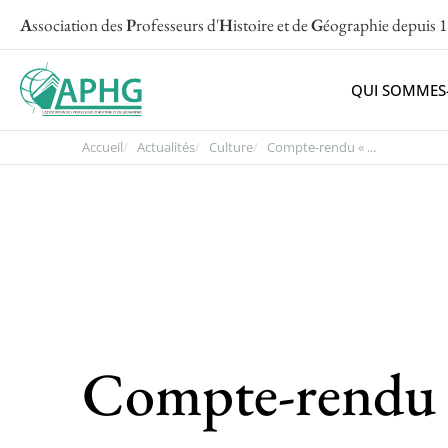
A
ssociation des
P
rofesseurs d'
H
istoire et de
G
éographie
depuis 
QUI SOMMES
Accueil
Actualités
Culture
Compte-rendu « ...
Compte-rendu «