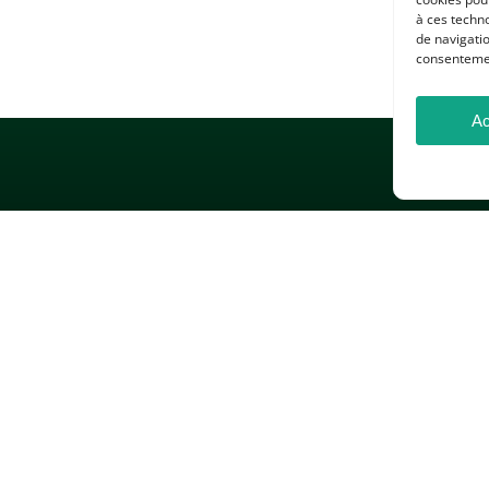
à ces techn
de navigatio
consentement
Ac
 LÉGALES
GESTION DES COOKIES
DONNÉES PERSONNELLES
26 — Association des Professeurs d’Histoire et de Géographie — Tous droits