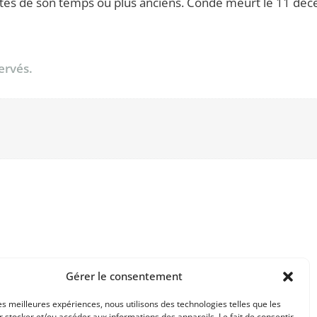
artistes de son temps ou plus anciens. Condé meurt le 11 
ervés.
Gérer le consentement
les meilleures expériences, nous utilisons des technologies telles que les
 stocker et/ou accéder aux informations des appareils. Le fait de consentir