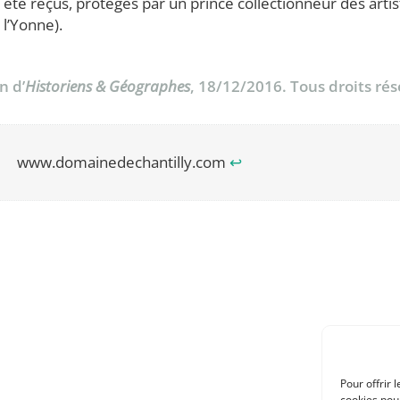
 ont été reçus, protégés par un prince collectionneur des 
l’Yonne).
n d’
Historiens & Géographes
, 18/12/2016. Tous droits rés
www.domainedechantilly.com
↩︎
Pour offrir 
cookies pour