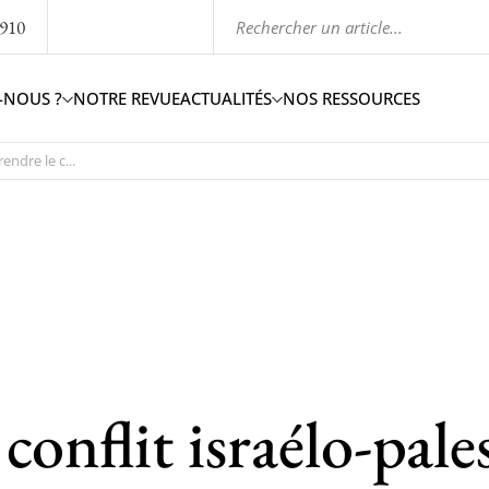
1910
-NOUS ?
NOTRE REVUE
ACTUALITÉS
NOS RESSOURCES
ndre le c...
onflit israélo-pale