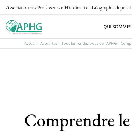
A
ssociation des
P
rofesseurs d'
H
istoire et de
G
éographie
depuis 
QUI SOMMES
Accueil
Actualités
Tous les rendez-vous de l'APHG
Compre
Comprendre le c