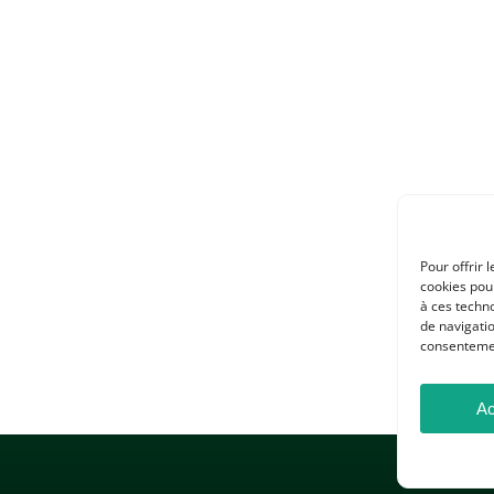
Pour offrir 
cookies pour
à ces techn
de navigatio
consentement
Ac