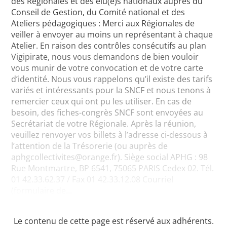
des Régionales et des élu(e)s nationaux auprès du
Conseil de Gestion, du Comité national et des
Ateliers pédagogiques : Merci aux Régionales de
veiller à envoyer au moins un représentant à chaque
Atelier. En raison des contrôles consécutifs au plan
Vigipirate, nous vous demandons de bien vouloir
vous munir de votre convocation et de votre carte
d’identité. Nous vous rappelons qu’il existe des tarifs
variés et intéressants pour la SNCF et nous tenons à
remercier ceux qui ont pu les utiliser. En cas de
besoin, des fiches-congrès SNCF sont envoyées au
Secrétariat de votre Régionale. Après la réunion,
veuillez renvoyer vos billets à l’adresse ci-dessous à
l’attention de la Trésorerie (ou auprès de
aphgcollectivites@orange.fr). Siège social APHG : 98
Rue Montmartre, BP 6541, 75065 PARIS Cedex 02. Tél.
01 42.33.62.37 / Fax 01 42.33.12.08 Courriel
(formulaire de...
Le contenu de cette page est réservé aux adhérents.