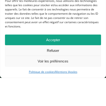
Pour offrir les meilleures expériences, nous utilisons des technologies
telles que les cookies pour stocker et/ou accéder aux informations des
appareils. Le fait de consentir à ces technologies nous permettra de
traiter des données telles que le comportement de navigation ou les ID
uniques sur ce site. Le fait de ne pas consentir ou de retirer son
consentement peut avoir un effet négatif sur certaines caractéristiques
et fonctions.
APHG
Accepter
Association des professeurs d'histoire et géographie
Refuser
+ 33 0(1) 42 33 62 37
BP 6541 – 75065 Paris Cedex 02
Voir les préférences
Politique de cookies
Mentions légales
CONTACTEZ-NOUS
MENTIONS LÉGALES
GESTION DES COOKIES
DONNÉES PERSONNELLES