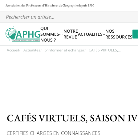
A
ssociation des
P
rofesseurs d'
H
istoire et de
G
éographie
depuis 1910
QUI
NOTRE
NOS
SOMMES-
ACTUALITÉS
REVUE
RESSOURCES
NOUS ?
Accueil
Actualités
S'informer et échanger
CAFÉS VIRTUELS,...
CAFÉS VIRTUELS, SAISON 
CERTIFIES CHARGES EN CONNAISSANCES