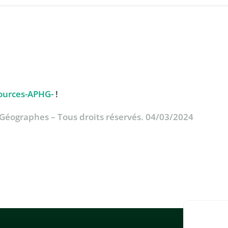
ources-APHG-
!
& Géographes – Tous droits réservés. 04/03/2024