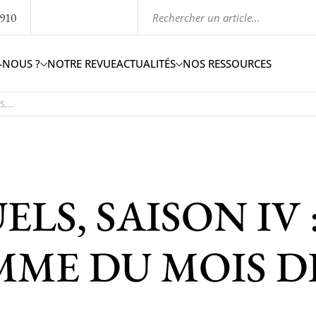
1910
-NOUS ?
NOTRE REVUE
ACTUALITÉS
NOS RESSOURCES
,...
LS, SAISON IV 
ME DU MOIS D