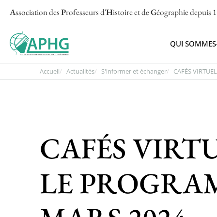
A
ssociation des
P
rofesseurs d'
H
istoire et de
G
éographie
depuis 
QUI SOMMES
Accueil
Actualités
S'informer et échanger
CAFÉS VIRTUELS
CAFÉS VIRTUE
LE PROGRAM