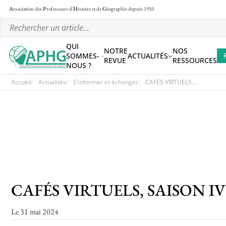
A
ssociation des
P
rofesseurs d'
H
istoire et de
G
éographie
depuis 1910
QUI
NOTRE
NOS
SOMMES-
ACTUALITÉS
REVUE
RESSOURCES
NOUS ?
Accueil
Actualités
S'informer et échanger
CAFÉS VIRTUELS,...
CAFÉS VIRTUELS, SAISON I
Le 31 mai 2024