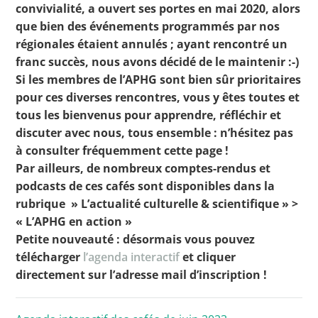
convivialité, a ouvert ses portes en mai 2020, alors
que bien des événements programmés par nos
régionales étaient annulés ; ayant rencontré un
Toutes les actualités
franc succès, nous avons décidé de le maintenir :-)
Si les membres de l’APHG sont bien sûr prioritaires
Les rendez-vous de l’APHG
pour ces diverses rencontres, vous y êtes toutes et
Concours de recrutement
tous les bienvenus pour apprendre, réfléchir et
discuter avec nous, tous ensemble : n’hésitez pas
Concours scolaires
à consulter fréquemment cette page !
Conférences, tables rondes
Par ailleurs, de nombreux comptes-rendus et
podcasts de ces cafés sont disponibles dans la
Critique d’ouvrages publiés
rubrique » L’actualité culturelle & scientifique » >
Culture
« L’APHG en action »
Petite nouveauté : désormais vous pouvez
télécharger
l’agenda interactif
et cliquer
directement sur l’adresse mail d’inscription !