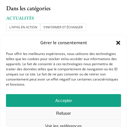
Dans les catégories
ACTUALITÉS
L'APHG EN ACTION
S'INFORMER ET ÉCHANGER
Gérer le consentement
Pour offrir les meilleures expériences, nous utilisons des technologies
telles que les cookies pour stocker et/ou accéder aux informations des
appareils. Le fait de consentir à ces technologies nous permettra de
traiter des données telles que le comportement de navigation ou les ID
APHG
uniques sur ce site. Le fait de ne pas consentir ou de retirer son
consentement peut avoir un effet négatif sur certaines caractéristiques
Association des professeurs d'histoire et géographie
et fonctions.
+ 33 0(1) 42 33 62 37
Accepter
BP 6541 – 75065 Paris Cedex 02
Refuser
CONTACTEZ-NOUS
Voir les préférences