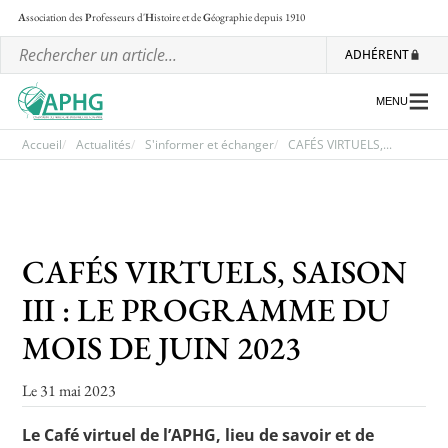
A
ssociation des
P
rofesseurs d'
H
istoire et de
G
éographie
depuis 1910
ADHÉRENT
MENU
Accueil
Actualités
S'informer et échanger
CAFÉS VIRTUELS,...
L’association
Les régionales
CAFÉS VIRTUELS, SAISON
Les ateliers nationaux
III : LE PROGRAMME DU
Communiqués et motions
MOIS DE JUIN 2023
Lettre d’information de l’APHG
Le 31 mai 2023
L’APHG dans la presse
Le Café virtuel de l’APHG, lieu de savoir et de