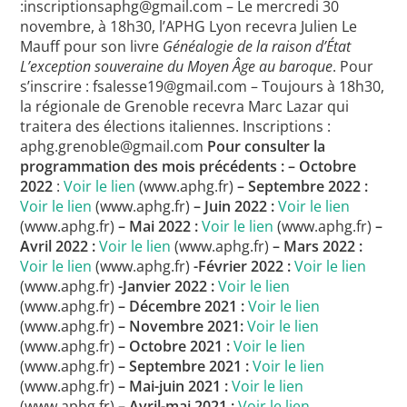
:inscriptionsaphg@gmail.com – Le mercredi 30
novembre, à 18h30, l’APHG Lyon recevra Julien Le
Mauff pour son livre
Généalogie de la raison d’État
L’exception souveraine du Moyen Âge au baroque
. Pour
s’inscrire : fsalesse19@gmail.com – Toujours à 18h30,
la régionale de Grenoble recevra Marc Lazar qui
traitera des élections italiennes. Inscriptions :
aphg.grenoble@gmail.com
Pour consulter la
programmation des mois précédents :
– Octobre
2022
:
Voir le lien
(www.aphg.fr)
– Septembre 2022 :
Voir le lien
(www.aphg.fr)
– Juin 2022 :
Voir le lien
(www.aphg.fr)
– Mai 2022 :
Voir le lien
(www.aphg.fr)
–
Avril 2022 :
Voir le lien
(www.aphg.fr)
– Mars 2022 :
Voir le lien
(www.aphg.fr)
-Février 2022 :
Voir le lien
(www.aphg.fr)
-Janvier 2022 :
Voir le lien
(www.aphg.fr)
– Décembre 2021 :
Voir le lien
(www.aphg.fr)
– Novembre 2021:
Voir le lien
(www.aphg.fr)
– Octobre 2021 :
Voir le lien
(www.aphg.fr)
– Septembre 2021 :
Voir le lien
(www.aphg.fr)
– Mai-juin 2021 :
Voir le lien
(www.aphg.fr)
– Avril-mai 2021 :
Voir le lien