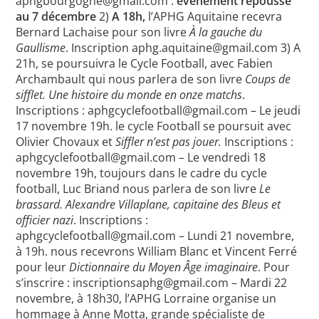
aphgbourgogne@gmail.com :
événement repoussé
au 7 décembre
2)
A 18h,
l’APHG Aquitaine recevra
Bernard Lachaise pour son livre
À la gauche du
Gaullisme
. Inscription aphg.aquitaine@gmail.com 3) A
21h, se poursuivra le Cycle Football, avec Fabien
Archambault qui nous parlera de son livre
Coups de
sifflet. Une histoire du monde en onze matchs
.
Inscriptions : aphgcyclefootball@gmail.com – Le jeudi
17 novembre 19h. le cycle Football se poursuit avec
Olivier Chovaux et
Siffler n’est pas jouer.
Inscriptions :
aphgcyclefootball@gmail.com – Le vendredi 18
novembre 19h, toujours dans le cadre du cycle
football, Luc Briand nous parlera de son livre
Le
brassard. Alexandre Villaplane, capitaine des Bleus et
officier nazi
. Inscriptions :
aphgcyclefootball@gmail.com – Lundi 21 novembre,
à 19h. nous recevrons William Blanc et Vincent Ferré
pour leur
Dictionnaire du Moyen Âge imaginaire
. Pour
s’inscrire : inscriptionsaphg@gmail.com – Mardi 22
novembre, à 18h30, l’APHG Lorraine organise un
hommage à Anne Motta, grande spécialiste de