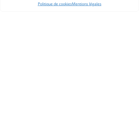
Politique de cookies
Mentions légales
APHG
Association des professeurs d'histoire et géographie
+ 33 0(1) 42 33 62 37
BP 6541 – 75065 Paris Cedex 02
CONTACTEZ-NOUS