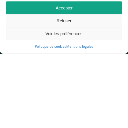
Accepter
Refuser
Voir les préférences
APHG
Politique de cookies
Mentions légales
Association des professeurs d'histoire et géographie
+ 33 0(1) 42 33 62 37
BP 6541 – 75065 Paris Cedex 02
CONTACTEZ-NOUS
MENTIONS LÉGALES
GESTION DES COOKIES