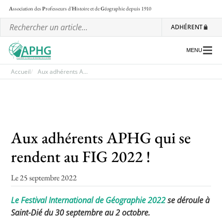
A
ssociation des
P
rofesseurs d'
H
istoire et de
G
éographie
depuis 1910
ADHÉRENT
MENU
Accueil
Aux adhérents A...
L’association
Les régionales
Aux adhérents APHG qui se
Les ateliers nationaux
rendent au FIG 2022 !
Communiqués et motions
Le 25 septembre 2022
Lettre d’information de l’APHG
L’APHG dans la presse
Le Festival International de Géographie 2022
se déroule à
Saint-Dié du 30 septembre au 2 octobre.