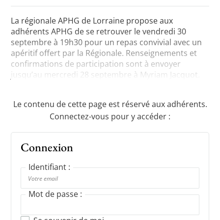
La régionale APHG de Lorraine propose aux
adhérents APHG de se retrouver le vendredi 30
Toutes les actualités
septembre à 19h30 pour un repas convivial avec un
apéritif offert par la Régionale. Renseignements et
Les rendez-vous de l’APHG
confirmations de participation sont à envoyer
jusqu’au mercredi 28 septembre à Myriam Jacquot.
Concours de recrutement
Concours scolaires
Le contenu de cette page est réservé aux adhérents.
Conférences, tables rondes
Connectez-vous pour y accéder :
Critique d’ouvrages publiés
Connexion
Culture
Identifiant :
Mot de passe :