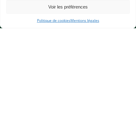
Voir les préférences
Politique de cookies
Mentions légales
APHG
Association des professeurs d'histoire et géographie
+ 33 0(1) 42 33 62 37
BP 6541 – 75065 Paris Cedex 02
CONTACTEZ-NOUS
MENTIONS LÉGALES
GESTION DES COOKIES
DONNÉES PERSONNELLES
PLAN DU SITE