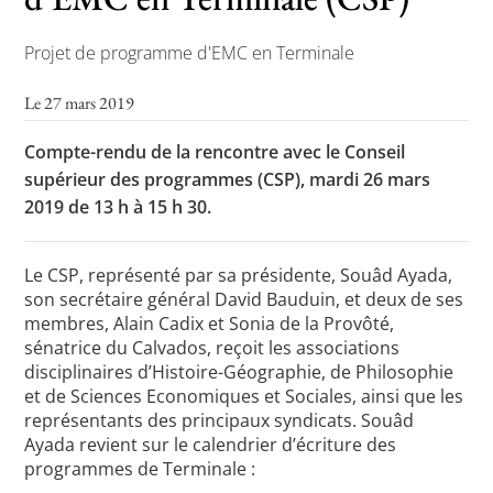
Projet de programme d'EMC en Terminale
Toutes les actualités
Le 27 mars 2019
Les rendez-vous de l’APHG
Compte-rendu de la rencontre avec le Conseil
Concours de recrutement
supérieur des programmes (CSP), mardi 26 mars
2019 de 13 h à 15 h 30.
Concours scolaires
Conférences, tables rondes
Le CSP, représenté par sa présidente, Souâd Ayada,
son secrétaire général David Bauduin, et deux de ses
Critique d’ouvrages publiés
membres, Alain Cadix et Sonia de la Provôté,
Culture
sénatrice du Calvados, reçoit les associations
disciplinaires d’Histoire-Géographie, de Philosophie
et de Sciences Economiques et Sociales, ainsi que les
représentants des principaux syndicats. Souâd
Ayada revient sur le calendrier d’écriture des
programmes de Terminale :