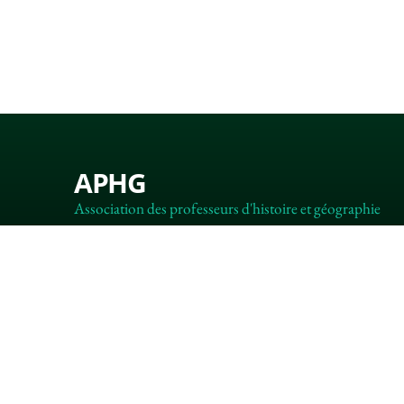
APHG
Association des professeurs d'histoire et géographie
+ 33 0(1) 42 33 62 37
BP 6541 – 75065 Paris Cedex 02
MENTIONS