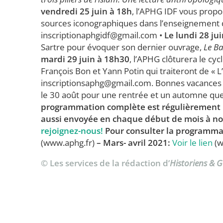
vendredi 25 juin à 18h
, l’APHG IDF vous propo
sources iconographiques dans l’enseignement de 
inscriptionaphgidf@gmail.com •
Le lundi 28 ju
Sartre pour évoquer son dernier ouvrage,
Le B
mardi 29 juin à 18h30
, l’APHG clôturera le cy
François Bon et Yann Potin qui traiteront de « L’i
inscriptionsaphg@gmail.com. Bonnes vacances à
le 30 août pour une rentrée et un automne que
programmation complète est régulièrement ra
aussi envoyée en chaque début de mois à nos a
rejoignez-nous!
Pour consulter la programma
(www.aphg.fr)
– Mars- avril 2021:
Voir le lien
(w
© Les services de la rédaction d’
Historiens & 