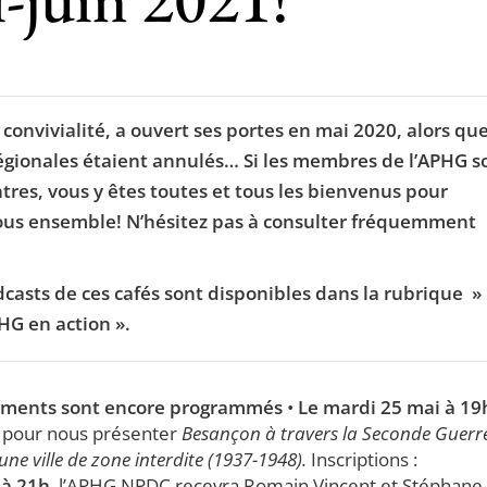
e convivialité, a ouvert ses portes en mai 2020, alors qu
ionales étaient annulés… Si les membres de l’APHG s
ntres, vous y êtes toutes et tous les bienvenus pour
 tous ensemble! N’hésitez pas à consulter fréquemment
dcasts de ces cafés sont disponibles dans la rubrique »
PHG en action ».
nements sont encore programmés
•
Le mardi 25 mai à 19
 pour nous présenter
Besançon à travers la Seconde Guerr
e ville de zone interdite (1937-1948).
Inscriptions :
 à 21h
, l’APHG NPDC recevra Romain Vincent et Stéphane