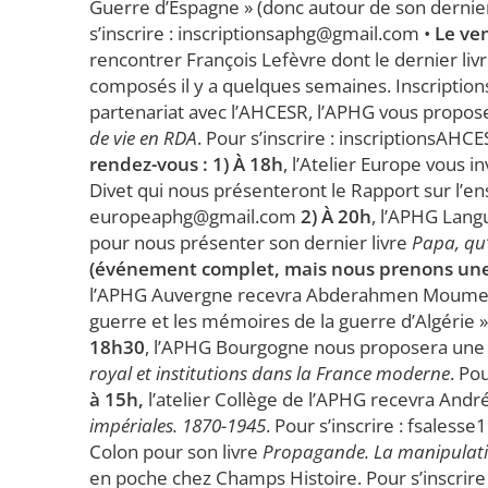
Guerre d’Espagne » (donc autour de son dernier
s’inscrire : inscriptionsaphg@gmail.com •
Le ve
rencontrer François Lefèvre dont le dernier liv
composés il y a quelques semaines. Inscripti
partenariat avec l’AHCESR, l’APHG vous propo
de vie en RDA
. Pour s’inscrire : inscriptionsAH
rendez-vous : 1) À 18h
, l’Atelier Europe vous i
Divet qui nous présenteront le Rapport sur l’en
europeaphg@gmail.com
2) À 20h
, l’APHG Lang
pour nous présenter son dernier livre
Papa, qu’
(événement complet, mais nous prenons une p
l’APHG Auvergne recevra Abderahmen Moumen e
guerre et les mémoires de la guerre d’Algérie »
18h30
, l’APHG Bourgogne nous proposera une
royal et institutions dans la France moderne
. Po
à 15h,
l’atelier Collège de l’APHG recevra Andr
impériales. 1870-1945
. Pour s’inscrire : fsales
Colon pour son livre
Propagande. La manipulat
en poche chez Champs Histoire. Pour s’inscrire