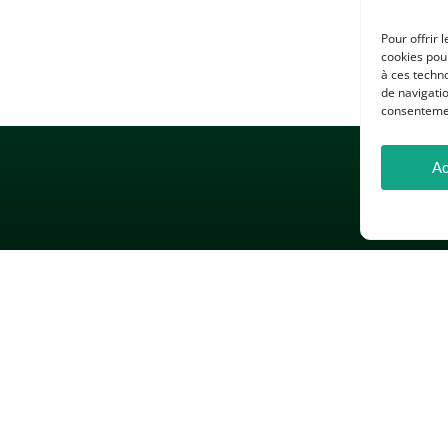
Pour offrir 
cookies pour
à ces techn
de navigatio
consentement
Ac
 LÉGALES
GESTION DES COOKIES
DONNÉES PERSONNELLES