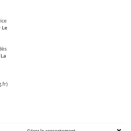
ice
•
Le
dès
.
La
.fr)
Gérer le consentement