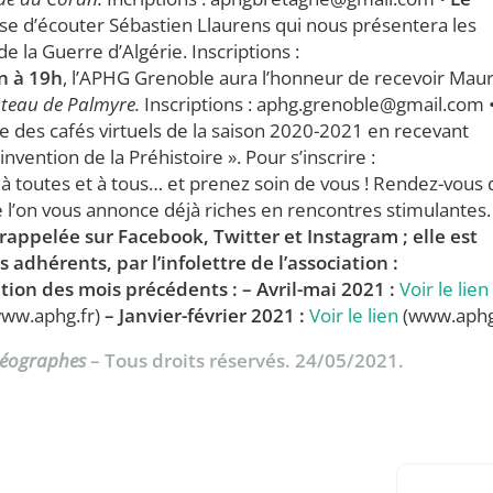
se d’écouter Sébastien Llaurens qui nous présentera les
la Guerre d’Algérie. Inscriptions :
in à 19h
, l’APHG Grenoble aura l’honneur de recevoir Maur
ateau de Palmyre.
Inscriptions : aphg.grenoble@gmail.com 
cle des cafés virtuels de la saison 2020-2021 en recevant
nvention de la Préhistoire ». Pour s’inscrire :
 toutes et à tous… et prenez soin de vous ! Rendez-vous 
 l’on vous annonce déjà riches en rencontres stimulantes
ppelée sur Facebook, Twitter et Instagram ; elle est
dhérents, par l’infolettre de l’association :
tion des mois précédents :
– Avril-mai 2021 :
Voir le lien
ww.aphg.fr)
– Janvier-février 2021 :
Voir le lien
(www.aphg
Géographes
– Tous droits réservés. 24/05/2021.