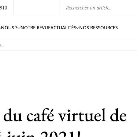
1910
-NOUS ?
NOTRE REVUE
ACTUALITÉS
NOS RESSOURCES
..
u café virtuel de
-juin 2021!