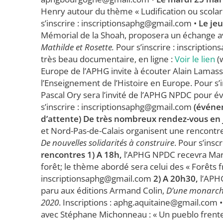
Henry autour du thème « Ludification ou scolaris
s’inscrire : inscriptionsaphg@gmail.com •
Le je
Mémorial de la Shoah, proposera un échange a
Mathilde et Rosette.
Pour s’inscrire : inscriptio
très beau documentaire, en ligne :
Voir le lien
(
Europe de l’APHG invite à écouter Alain Lamass
l’Enseignement de l’Histoire en Europe. Pour s
Pascal Ory sera l’invité de l’APHG NPDC pour év
s’inscrire : inscriptionsaphg@gmail.com
(événe
d’attente)
De très nombreux rendez-vous en 
et Nord-Pas-de-Calais organisent une rencont
De nouvelles solidarités à construire
. Pour s’ins
rencontres 1) A 18h,
l’APHG NPDC recevra Marc 
forêt; le thème abordé sera celui des « Forêts fra
inscriptionsaphg@gmail.com
2) A 20h30,
l’APHG
paru aux éditions Armand Colin,
D’une monarchie
2020
. Inscriptions : aphg.aquitaine@gmail.com 
avec Stéphane Michonneau : « Un pueblo frente 