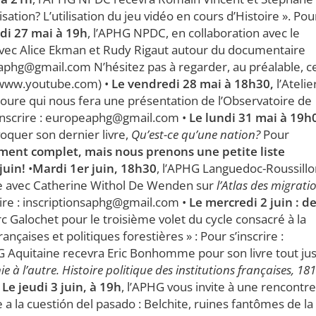
ation? L’utilisation du jeu vidéo en cours d’Histoire ». Pou
udi 27 mai à 19h
, l’APHG NPDC, en collaboration avec le
vec Alice Ekman et Rudy Rigaut autour du documentaire
nsaphg@gmail.com N’hésitez pas à regarder, au préalable, c
www.youtube.com) •
Le vendredi 28 mai à 18h30,
l’Atelie
oure qui nous fera une présentation de l’Observatoire de
’inscrire : europeaphg@gmail.com •
Le lundi 31 mai à 19h
oquer son dernier livre,
Qu’est-ce qu’une nation?
Pour
ment complet, mais nous prenons une petite liste
juin!
•
Mardi 1er juin, 18h30
, l’APHG Languedoc-Roussillo
re avec Catherine Withol De Wenden sur
l’Atlas des migrati
crire : inscriptionsaphg@gmail.com •
Le mercredi 2 juin : d
Galochet pour le troisième volet du cycle consacré à la
nçaises et politiques forestières » : Pour s’inscrire :
 Aquitaine recevra Eric Bonhomme pour son livre tout ju
 à l’autre. Histoire politique des institutions françaises, 181
•
Le jeudi 3 juin, à 19h
, l’APHG vous invite à une rencontre
a la cuestión del pasado : Belchite, ruines fantômes de la