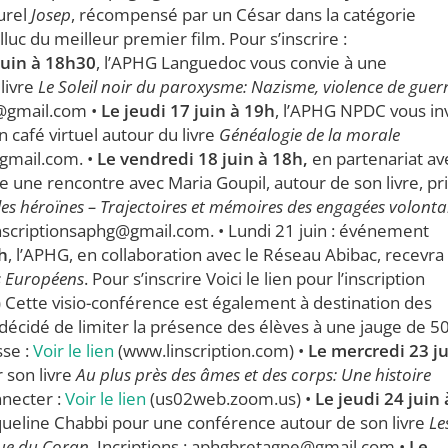
urel
Josep
, récompensé par un César dans la catégorie
lluc du meilleur premier film. Pour s’inscrire :
juin à 18h30
, l’APHG Languedoc vous convie à une
livre
Le Soleil noir du paroxysme: Nazisme, violence de guerr
c@gmail.com •
Le jeudi 17 juin à 19h
, l’APHG NPDC vous in
n café virtuel autour du livre
Généalogie de la morale
@gmail.com. •
Le vendredi 18 juin à 18h,
en partenariat av
une rencontre avec Maria Goupil, autour de son livre, pr
 héroïnes – Trajectoires et mémoires des engagées volonta
: inscriptionsaphg@gmail.com. • Lundi 21 juin : événement
h
, l’APHG, en collaboration avec le Réseau Abibac, recevra
s Européens
. Pour s’inscrire Voici le lien pour l’inscription
 Cette visio-conférence est également à destination des
décidé de limiter la présence des élèves à une jauge de 50
sse :
Voir le lien
(www.linscription.com) •
Le mercredi 23 j
 son livre
Au plus près des âmes et des corps: Une histoire
nnecter :
Voir le lien
(us02web.zoom.us) •
Le jeudi 24 juin 
cqueline Chabbi pour une conférence autour de son livre
Le
que du Coran.
Incriptions : aphgbretagne@gmail.com •
Le