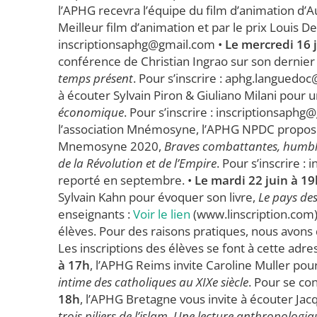
l’APHG recevra l’équipe du film d’animation d’A
Meilleur film d’animation et par le prix Louis De
inscriptionsaphg@gmail.com •
Le mercredi 16 
conférence de Christian Ingrao sur son dernier 
temps présent
. Pour s’inscrire : aphg.languedo
à écouter Sylvain Piron & Giuliano Milani pour u
économique
. Pour s’inscrire : inscriptionsaphg
l’association Mnémosyne, l’APHG NPDC propose 
Mnemosyne 2020,
Braves combattantes, humbles
de la Révolution et de l’Empire
. Pour s’inscrire 
reporté en septembre. •
Le mardi 22 juin à 19
Sylvain Kahn pour évoquer son livre,
Le pays de
enseignants :
Voir le lien
(www.linscription.com)
élèves. Pour des raisons pratiques, nous avons 
Les inscriptions des élèves se font à cette adre
à 17h
, l’APHG Reims invite Caroline Muller pour
intime des catholiques au XIXe siècle
. Pour se co
18h
, l’APHG Bretagne vous invite à écouter Ja
trois piliers de l’islam. Une lecture anthropologi