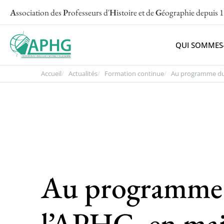
A
ssociation des
P
rofesseurs d'
H
istoire et de
G
éographie
depuis 
QUI SOMMES
Accueil
Actualités
Formation continue
Au programme du.
Au programme d
l’APHG, en mai