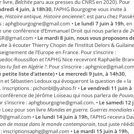
 livre,
Belchite
paru aux presses du CNRS en 2020). Pour
ndredi 4 juin, à 18h30
, l’APHG Bourgogne vous invite à
re,
Histoire antique, Histoire ancienne?
, est paru chez Passé
ons : aphgbourgogne@gmail.com •
Le lundi 7 juin à 19h
, en
se une conférence d’Emmanuel Droit qui nous parlera de
2
CESR@gmail.com •
Le mardi 8 juin, nous vous proposons d
nvite à écouter Thierry Chopin de l’Institut Delors & Guilain
seignement de l’Europe en France. Pour s’inscrire :
uedoc-Roussillon et l’APHG Nice recevront Raphaëlle Bra
as-tu fait en Algérie ?
. Pour s’inscrire : aphgnice@gmail.co
etite liste d’attente)
• Le mercredi 9 juin, à 14h30
,
t Sébastien Ledoux qui évoqueront la question de « la
. Inscriptions : pichonbl@yahoo.fr •
Le vendredi 11 juin à
 conférence de Jérôme Loiseau qui nous parlera de
Pouvo
ur s’inscrire : aphgbourgogne@gmail.com. •
Le samedi 12 
é Loez pour son livre
Mondes en guerre. Guerres mondiales 
se19@gmail.com •
Le lundi 14 juin à 19h,
l’APHG recevra Da
ion de masse dans le monde contemporain
, tout juste réédi
 : inscriptionsaphg@gmail.com •
Le mardi 15 juin à 19h,