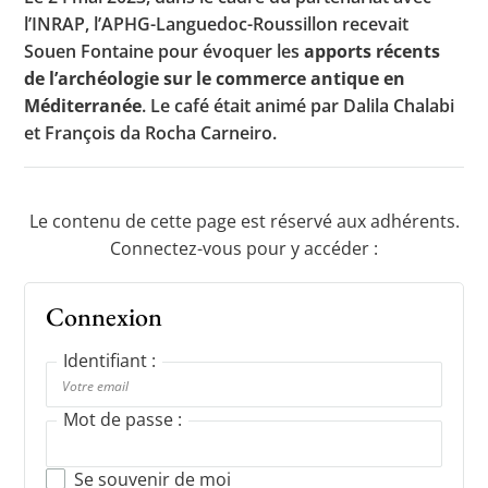
l’INRAP, l’APHG-Languedoc-Roussillon recevait
Souen Fontaine pour évoquer les
apports récents
de l’archéologie sur le commerce antique en
Toutes les actualités
Méditerranée
. Le café était animé par Dalila Chalabi
et François da Rocha Carneiro.
Les rendez-vous de l’APHG
Concours de recrutement
Concours scolaires
Le contenu de cette page est réservé aux adhérents.
Connectez-vous pour y accéder :
Conférences, tables rondes
Critique d’ouvrages publiés
Connexion
Culture
Identifiant :
Mot de passe :
Se souvenir de moi