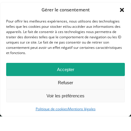
Gérer le consentement
Pour offrir les meilleures expériences, nous utilisons des technologies
telles que les cookies pour stocker et/ou accéder aux informations des
appareils. Le fait de consentir à ces technologies nous permettra de
traiter des données telles que le comportement de navigation ou les ID
APHG
uniques sur ce site. Le fait de ne pas consentir ou de retirer son
consentement peut avoir un effet négatif sur certaines caractéristiques
Association des professeurs d'histoire et géographie
et fonctions.
+ 33 0(1) 42 33 62 37
Accepter
BP 6541 – 75065 Paris Cedex 02
Refuser
CONTACTEZ-NOUS
Voir les préférences
Politique de cookies
Mentions légales
MENTIONS LÉGALES
GESTION DES COOKIES
DONNÉES PERSONNELLES