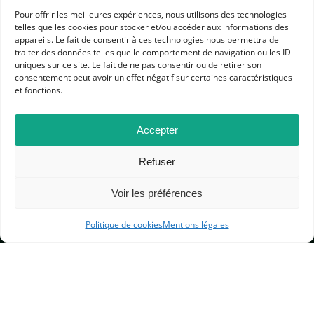
Pour offrir les meilleures expériences, nous utilisons des technologies
telles que les cookies pour stocker et/ou accéder aux informations des
appareils. Le fait de consentir à ces technologies nous permettra de
traiter des données telles que le comportement de navigation ou les ID
APHG
uniques sur ce site. Le fait de ne pas consentir ou de retirer son
Association des professeurs d'histoire et géographie
consentement peut avoir un effet négatif sur certaines caractéristiques
et fonctions.
+ 33 0(1) 42 33 62 37
BP 6541 – 75065 Paris Cedex 02
Accepter
Refuser
CONTACTEZ-NOUS
Voir les préférences
MENTIONS LÉGALES
Politique de cookies
Mentions légales
GESTION DES COOKIES
DONNÉES PERSONNELLES
PLAN DU SITE
© 2000-2026 — Association des Professeurs d’Histoire et de