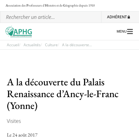
A
ssociation des
P
rofesseurs d'
H
istoire et de
G
éographie
depuis 1910
ADHÉRENT
MENU
Accueil
Actualités
Culture
A la découverte...
L’association
Les régionales
A la découverte du Palais
Les ateliers nationaux
Renaissance d’Ancy-le-Franc
Communiqués et motions
(Yonne)
Lettre d’information de l’APHG
Visites
L’APHG dans la presse
Le 24 août 2017