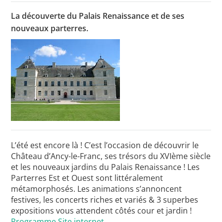
La découverte du Palais Renaissance et de ses
nouveaux parterres.
Toutes les actualités
Les rendez-vous de l’APHG
Concours de recrutement
Concours scolaires
Conférences, tables rondes
Critique d’ouvrages publiés
L’été est encore là ! C’est l’occasion de découvrir le
Culture
Château d’Ancy-le-Franc, ses trésors du XVIème siècle
et les nouveaux jardins du Palais Renaissance ! Les
Parterres Est et Ouest sont littéralement
métamorphosés. Les animations s’annoncent
festives, les concerts riches et variés & 3 superbes
expositions vous attendent côtés cour et jardin !
Programme
Site internet