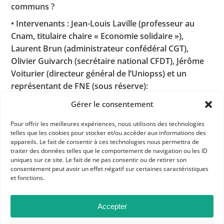
communs ?
• Intervenants : Jean-Louis Laville (professeur au
Cnam, titulaire chaire « Economie solidaire »),
Laurent Brun (administrateur confédéral CGT),
Olivier Guivarch (secrétaire national CFDT), Jérôme
Voiturier (directeur général de l’Uniopss) et un
représentant de FNE (sous réserve):
• Débat avec la salle (16h-16h30)
Gérer le consentement
Conclusion, par Patrick Baudouin, président de la
Pour offrir les meilleures expériences, nous utilisons des technologies
LDH (16h30-16h45)
telles que les cookies pour stocker et/ou accéder aux informations des
appareils. Le fait de consentir à ces technologies nous permettra de
traiter des données telles que le comportement de navigation ou les ID
@LDH, pour la rédaction Historiens & Géographes,
uniques sur ce site. Le fait de ne pas consentir ou de retirer son
18/10/2023
consentement peut avoir un effet négatif sur certaines caractéristiques
et fonctions.
Dans les catégories
Accepter
ACTUALITÉS