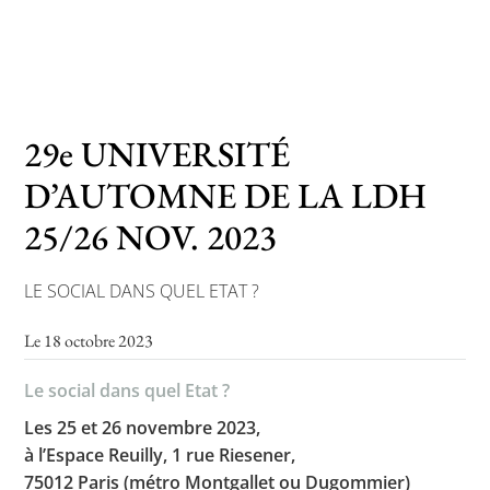
Toutes les actualités
Les rendez-vous de l’APHG
29e UNIVERSITÉ
Concours de recrutement
D’AUTOMNE DE LA LDH
Concours scolaires
25/26 NOV. 2023
Conférences, tables rondes
LE SOCIAL DANS QUEL ETAT ?
Critique d’ouvrages publiés
Culture
Le 18 octobre 2023
Le social dans quel Etat ?
Les 25 et 26 novembre 2023,
à l’Espace Reuilly, 1 rue Riesener,
75012 Paris (métro Montgallet ou Dugommier)