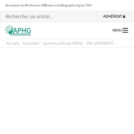
A
ssociation des
P
rofesseurs d'
H
istoire et de
G
éographie
depuis 1910
ADHÉRENT
MENU
Accueil
Actualités
Journées d'étude APHG
29e UNIVERSITÉ...
L’association
Les régionales
Les ateliers nationaux
Communiqués et motions
Lettre d’information de l’APHG
L’APHG dans la presse