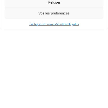
Refuser
JOURNÉES D'ÉTUDE APHG
L'APHG VOUS SIGNALE
Voir les préférences
Politique de cookies
Mentions légales