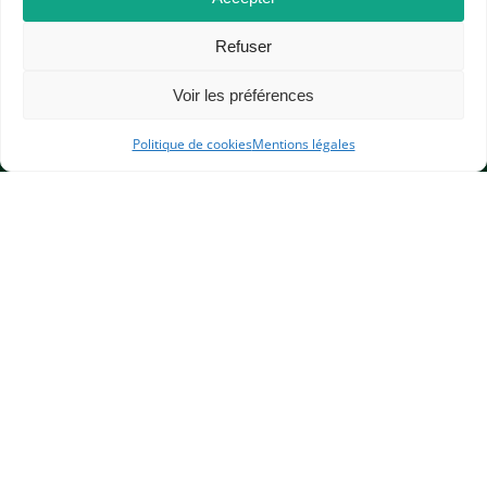
Refuser
Voir les préférences
Politique de cookies
Mentions légales
APHG
Association des professeurs d'histoire et géographie
+ 33 0(1) 42 33 62 37
BP 6541 – 75065 Paris Cedex 02
CONTACTEZ-NOUS
MENTIONS LÉGALES
GESTION DES COOKIES
DONNÉES PERSONNELLES